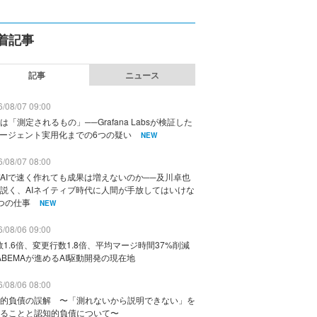
着記事
記事
ニュース
/08/07 09:00
は「測定されるもの」──Grafana Labsが検証した
エージェント実用化までの6つの疑い
NEW
/08/07 08:00
AIで速く作れても成果は増えないのか──及川卓也
説く、AIネイティブ時代に人間が手放してはいけな
つの仕事
NEW
/08/06 09:00
数1.6倍、変更行数1.8倍、平均マージ時間37%削減
ABEMAが進めるAI駆動開発の現在地
/08/06 08:00
的負債の誤解 〜「測れないから説明できない」を
ることと認知的負債について〜