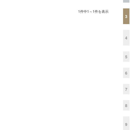
1件中1～1件を表示
3
4
5
6
7
8
9