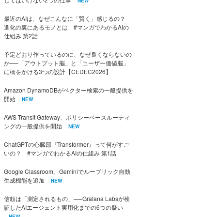
NEW
最近のAIは、なぜこんなに「賢く」感じるの？
進化の裏にあるモノとは #マンガでわかるAIの
仕組み 第2話
予定どおり作っているのに、なぜ良くならないの
か──「アウトプット脳」と「ユーザー価値脳」
に橋をかける3つの設計【CEDEC2026】
Amazon DynamoDBがベクター検索の一般提供を
開始
NEW
AWS Transit Gateway、ポリシーベースルーティ
ングの一般提供を開始
NEW
ChatGPTの心臓部『Transformer』って何がすご
いの？ #マンガでわかるAIの仕組み 第1話
Google Classroom、Geminiでルーブリック自動
生成機能を追加
NEW
信頼は「測定されるもの」──Grafana Labsが検
証したAIエージェント実用化までの6つの疑い
NEW