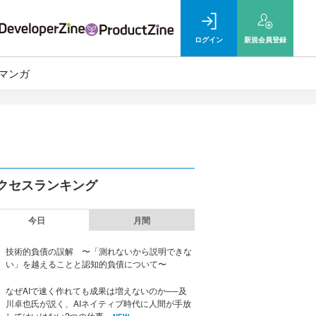
ログイン
新規
会員登録
マンガ
クセスランキング
今日
月間
技術的負債の誤解 〜「測れないから説明できな
い」を越えることと認知的負債について〜
なぜAIで速く作れても成果は増えないのか──及
川卓也氏が説く、AIネイティブ時代に人間が手放
してはいけない2つの仕事