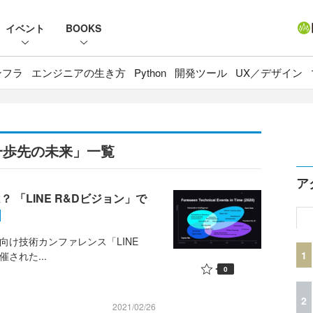
イベント
BOOKS
ンフラ
エンジニアの生き方
Python
開発ツール
UX／デザイン
一歩先の未来」一覧
ア
 「LINE R&Dビジョン」で
ア向け技術カンファレンス「LINE
1
催された...
0
2
2021/02/26