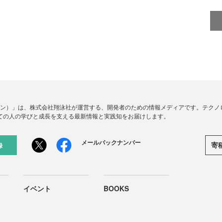
ードジン）」は、株式会社翔泳社が運営する、開発者のための情報メディアです。テク
ての人の学びと成長を支える最新情報と実践知をお届けします。
メールバックナンバー
寄
録
イベント
BOOKS