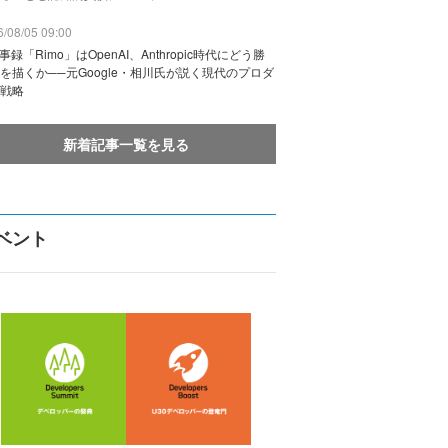
/08/05 09:00
議事録「Rimo」はOpenAI、Anthropic時代にどう勝
を描くか──元Google・相川氏が説く現代のプロダ
戦略
新着記事一覧を見る
ベント