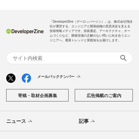
「DeveloperZine（デベロッパージン）」は、株式会社翔泳
社が運営する、エンジニアと開発組織の意思決定を支える
技術情報メディアです。技術選定、アーキテクチャ、チー
ムづくりなど、開発現場の正解のない問いに向き合うエン
ジニアへ、最新トレンドと実践知をお届けします。
メールバックナンバー
寄稿・取材企画募集
広告掲載のご案内
ニュース
記事