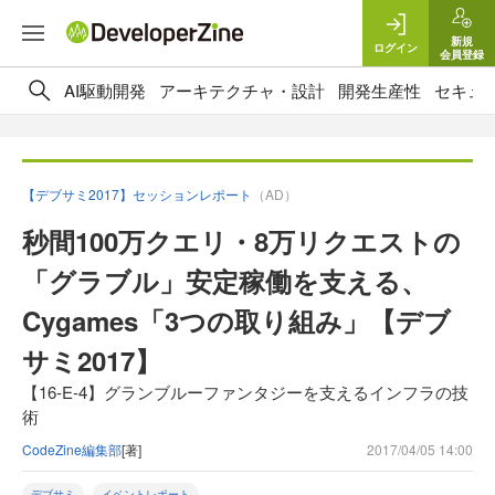
新規
ログイン
会員登録
AI駆動開発
アーキテクチャ・設計
開発生産性
セキュ
【デブサミ2017】セッションレポート
（AD）
秒間100万クエリ・8万リクエストの
「グラブル」安定稼働を支える、
Cygames「3つの取り組み」【デブ
サミ2017】
【16-E-4】グランブルーファンタジーを支えるインフラの技
術
CodeZine編集部
[著]
2017/04/05 14:00
デブサミ
イベントレポート