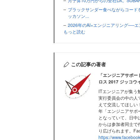
月予算10万円からの全社DX。SUBA
ブラックサンダー食べながらコード
ッカソン...
2026年のAI×エンジニアリング─
もっと読む
この記事の著者
「エンジニアサポート 
ロス 2017 ジッコ
ITエンジニアが集う勉
実行委員会の中の人
えて交流してほしい
年「エンジニアサポー
となっていて、日中
からは参加者同士で
り広げられます。Fac
https://www.facebo