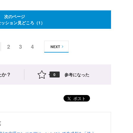
次のページ
セッション見どころ（1）
2
3
4
NEXT
たか？
参考になった
0
ポスト
覧