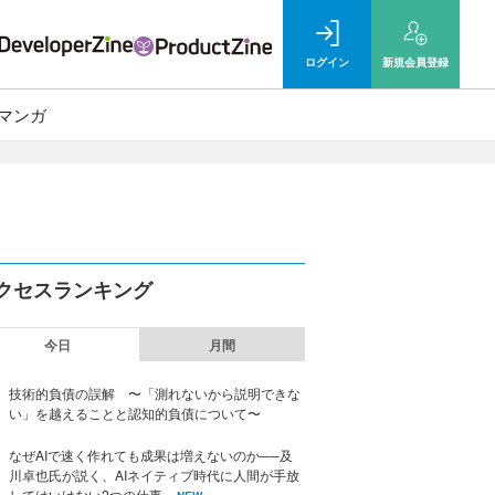
ログイン
新規
会員登録
マンガ
クセスランキング
今日
月間
技術的負債の誤解 〜「測れないから説明できな
い」を越えることと認知的負債について〜
なぜAIで速く作れても成果は増えないのか──及
川卓也氏が説く、AIネイティブ時代に人間が手放
してはいけない2つの仕事