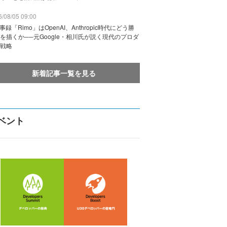
/08/05 09:00
議事録「Rimo」はOpenAI、Anthropic時代にどう勝
を描くか──元Google・相川氏が説く現代のプロダ
戦略
新着記事一覧を見る
ベント