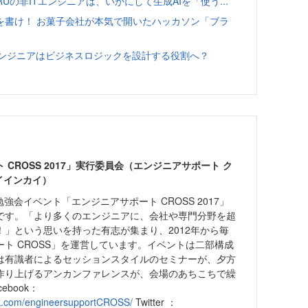
RUの非ITエンジニアは、いかにして生成AIを「使う...
を書け！ お菓子会社が本気で開いたハッカソン「ブラ
─エンジニアはビジネスロジックを設計する役割へ？
CROSS 2017」実行委員会（エンジニアサポート ク
ウイインカイ）
強会イベント「エンジニアサポート CROSS 2017」
です。「より多くのエンジニアに、会社や専門分野を超
！」という思いを持った有志が集まり、2012年から毎
ト CROSS」を運営しています。イベントは二部構成
は有識者によるセッションスタイルのセミナーが、夕方
作り上げるアンカンファレンスが、会場のあちこちで繰
ebook：
ok.com/engineersupportCROSS/
Twitter ：