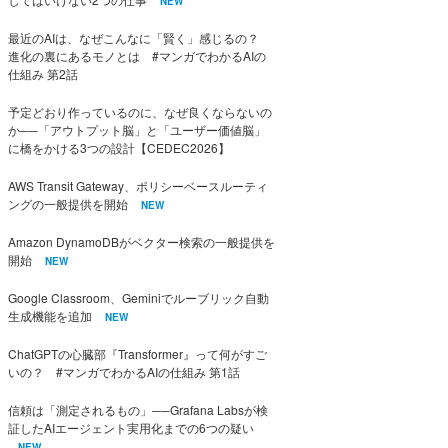
NEW
最近のAIは、なぜこんなに「賢く」感じるの？
進化の裏にあるモノとは #マンガでわかるAIの
仕組み 第2話
予定どおり作っているのに、なぜ良くならないの
か──「アウトプット脳」と「ユーザー価値脳」
に橋をかける3つの設計【CEDEC2026】
AWS Transit Gateway、ポリシーベースルーティ
ングの一般提供を開始
NEW
Amazon DynamoDBがベクター検索の一般提供を
開始
NEW
Google Classroom、Geminiでルーブリック自動
生成機能を追加
NEW
ChatGPTの心臓部『Transformer』って何がすご
いの？ #マンガでわかるAIの仕組み 第1話
信頼は「測定されるもの」──Grafana Labsが検
証したAIエージェント実用化までの6つの疑い
NEW