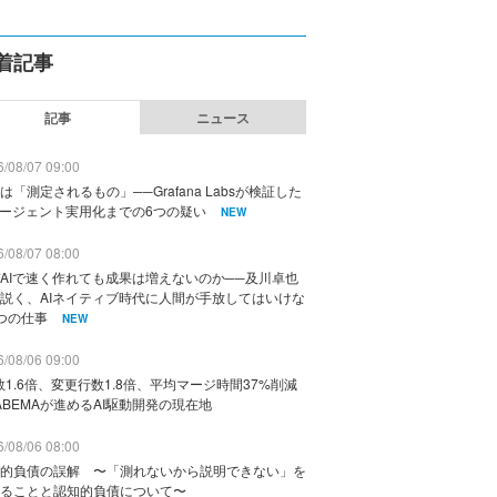
着記事
記事
ニュース
/08/07 09:00
は「測定されるもの」──Grafana Labsが検証した
エージェント実用化までの6つの疑い
NEW
/08/07 08:00
AIで速く作れても成果は増えないのか──及川卓也
説く、AIネイティブ時代に人間が手放してはいけな
つの仕事
NEW
/08/06 09:00
数1.6倍、変更行数1.8倍、平均マージ時間37%削減
ABEMAが進めるAI駆動開発の現在地
/08/06 08:00
的負債の誤解 〜「測れないから説明できない」を
ることと認知的負債について〜