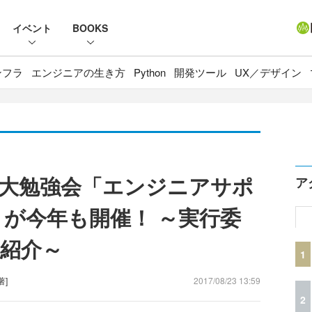
イベント
BOOKS
ンフラ
エンジニアの生き方
Python
開発ツール
UX／デザイン
う大勉強会「エンジニアサポ
ア
17」が今年も開催！ ～実行委
紹介～
1
著]
2017/08/23 13:59
2