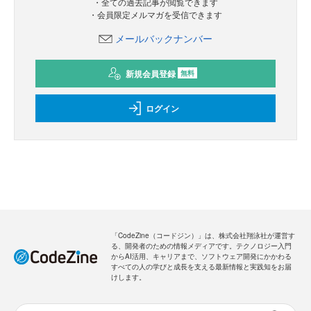
・全ての過去記事が閲覧できます
・会員限定メルマガを受信できます
メールバックナンバー
新規会員登録
無料
ログイン
「CodeZine（コードジン）」は、株式会社翔泳社が運営す
る、開発者のための情報メディアです。テクノロジー入門
からAI活用、キャリアまで、ソフトウェア開発にかかわる
すべての人の学びと成長を支える最新情報と実践知をお届
けします。