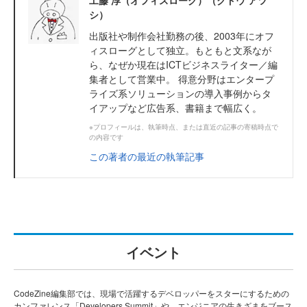
工藤 淳（オフィスローグ）（クドウ アツ
シ）
出版社や制作会社勤務の後、2003年にオフ
ィスローグとして独立。もともと文系なが
ら、なぜか現在はICTビジネスライター／編
集者として営業中。 得意分野はエンタープ
ライズ系ソリューションの導入事例からタ
イアップなど広告系、書籍まで幅広く。
※プロフィールは、執筆時点、または直近の記事の寄稿時点で
の内容です
この著者の最近の執筆記事
イベント
CodeZine編集部では、現場で活躍するデベロッパーをスターにするための
カンファレンス「Developers Summit」や、エンジニアの生きざまをブース