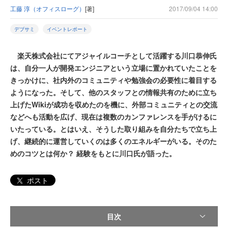
工藤 淳（オフィスローグ）
[著]
2017/09/04 14:00
デブサミ
イベントレポート
楽天株式会社にてアジャイルコーチとして活躍する川口恭伸氏
は、自分一人が開発エンジニアという立場に置かれていたことを
きっかけに、社内外のコミュニティや勉強会の必要性に着目する
ようになった。そして、他のスタッフとの情報共有のために立ち
上げたWikiが成功を収めたのを機に、外部コミュニティとの交流
などへも活動を広げ、現在は複数のカンファレンスを手がけるに
いたっている。とはいえ、そうした取り組みを自分たちで立ち上
げ、継続的に運営していくのは多くのエネルギーがいる。そのた
めのコツとは何か？ 経験をもとに川口氏が語った。
ポスト
目次