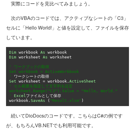
実際にコードを見比べてみましょう。
次のVBAのコードでは、アクティブなシートの「C3」
セルに「Hello World!」と値を設定して、ファイルを保存
しています。
Dim
 workbook 
As
Dim
 worksheet 
As
 worksheet

' ワークブックの取得

Set workbook = ActiveWorkbook

'
ワークシートの取得
Set
 worksheet 
=
 workbook
.
ActiveSheet
' セル範囲を指定して文字列を設定

worksheet.Range("C3").Value = "Hello, World."

'
Excel
ファイルとして保存
workbook
.
SaveAs
(
"Result.xlsm"
)
続いてDioDocsのコードです。こちらはC#の例です
が、もちろんVB.NETでも利用可能です。