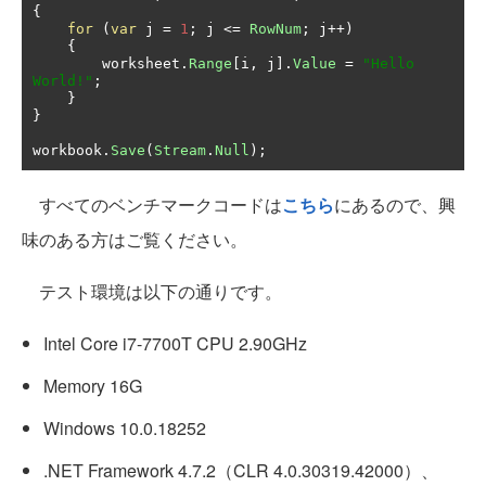
{
for
(
var
 j 
=
1
;
 j 
<=
RowNum
;
 j
++)
{
        worksheet
.
Range
[
i
,
 j
].
Value
=
"Hello 
World!"
;
}
}
workbook
.
Save
(
Stream
.
Null
);
すべてのベンチマークコードは
こちら
にあるので、興
味のある方はご覧ください。
テスト環境は以下の通りです。
Intel Core i7-7700T CPU 2.90GHz
Memory 16G
Windows 10.0.18252
.NET Framework 4.7.2（CLR 4.0.30319.42000）、