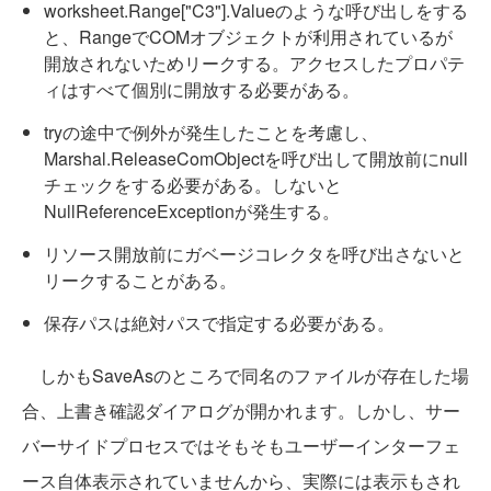
worksheet.Range["C3"].Valueのような呼び出しをする
と、RangeでCOMオブジェクトが利用されているが
開放されないためリークする。アクセスしたプロパテ
ィはすべて個別に開放する必要がある。
tryの途中で例外が発生したことを考慮し、
Marshal.ReleaseComObjectを呼び出して開放前にnull
チェックをする必要がある。しないと
NullReferenceExceptionが発生する。
リソース開放前にガベージコレクタを呼び出さないと
リークすることがある。
保存パスは絶対パスで指定する必要がある。
しかもSaveAsのところで同名のファイルが存在した場
合、上書き確認ダイアログが開かれます。しかし、サー
バーサイドプロセスではそもそもユーザーインターフェ
ース自体表示されていませんから、実際には表示もされ