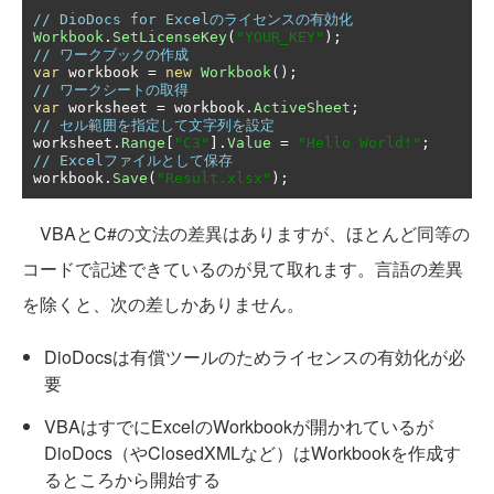
// DioDocs for Excelのライセンスの有効化
Workbook
.
SetLicenseKey
(
"YOUR_KEY"
);
// ワークブックの作成
var
 workbook 
=
new
Workbook
();
// ワークシートの取得
var
 worksheet 
=
 workbook
.
ActiveSheet
;
// セル範囲を指定して文字列を設定
worksheet
.
Range
[
"C3"
].
Value
=
"Hello World!"
;
// Excelファイルとして保存
workbook
.
Save
(
"Result.xlsx"
);
VBAとC#の文法の差異はありますが、ほとんど同等の
コードで記述できているのが見て取れます。言語の差異
を除くと、次の差しかありません。
DioDocsは有償ツールのためライセンスの有効化が必
要
VBAはすでにExcelのWorkbookが開かれているが
DioDocs（やClosedXMLなど）はWorkbookを作成す
るところから開始する