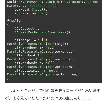
workbook
.
SaveAs
(
Path
.
Combine
(
Environment
.
Current
Directory
,
"Result.xlsx"
));
    workbook
.
Close
();
    application
.
Quit
();
}
finally
{
    GC
.
Collect
();
    GC
.
WaitForPendingFinalizers
();
if
(
range 
!=
null
)
Marshal
.
ReleaseComObject
(
range
);
if
(
worksheet 
!=
null
)
Marshal
.
ReleaseComObject
(
worksheet
);
if
(
workbook 
!=
null
)
Marshal
.
ReleaseComObject
(
workbook
);
if
(
workbooks 
!=
null
)
Marshal
.
ReleaseComObject
(
workbooks
);
if
(
application 
!=
null
)
Marshal
.
ReleaseComObject
(
application
);
}
ちょっと見ただけで読む気を失うコードだと思います
が、よく見ていただきたいのは次の点にあります。