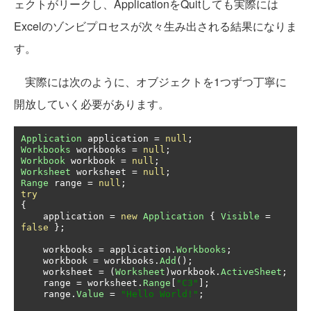
ェクトがリークし、ApplicationをQuitしても実際には
Excelのゾンビプロセスが次々生み出される結果になりま
す。
実際には次のように、オブジェクトを1つずつ丁寧に
開放していく必要があります。
Application
 application 
=
null
;
Workbooks
 workbooks 
=
null
;
Workbook
 workbook 
=
null
;
Worksheet
 worksheet 
=
null
;
Range
 range 
=
null
;
try
{
    application 
=
new
Application
{
Visible
=
false
};
    workbooks 
=
 application
.
Workbooks
;
    workbook 
=
 workbooks
.
Add
();
    worksheet 
=
(
Worksheet
)
workbook
.
ActiveSheet
;
    range 
=
 worksheet
.
Range
[
"C3"
];
    range
.
Value
=
"Hello World!"
;