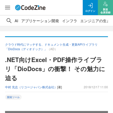
新規
ログイン
会員登録
AI
アプリケーション開発
インフラ
エンジニアの生き
クラウド時代にマッチする、ドキュメント生成・更新APIライブラリ
「DioDocs（ディオドック）」
（AD）
.NET向けExcel・PDF操作ライブラ
リ「DioDocs」の衝撃！ その魅力に
迫る
中村 充志（リコージャパン株式会社）
[著]
2018/12/17 11:00
開発ツール