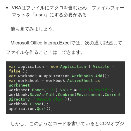
VBAはファイルにマクロを含むため、ファイルフォー
マットを「xlsm」にする必要がある
他も見てみましょう。
Microsoft.Office.Interop.Excelでは、次の通り記述して
ファイルを作ること「は」できます。
var
 application 
=
new
Application
{
Visible
=
false
};
var
 workbook 
=
 application
.
Workbooks
.
Add
();
var
 worksheet 
=
 workbook
.
ActiveSheet
as
Worksheet
;
worksheet
.
Range
[
"C3"
].
Value
=
"Hello World!"
;
workbook
.
SaveAs
(
Path
.
Combine
(
Environment
.
Current
Directory
,
"Result.xlsx"
));
workbook
.
Close
();
application
.
Quit
();
しかし、このようなコードを書いているとCOMオブジ