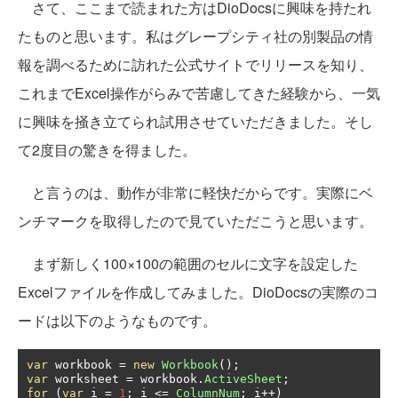
さて、ここまで読まれた方はDioDocsに興味を持たれ
たものと思います。私はグレープシティ社の別製品の情
報を調べるために訪れた公式サイトでリリースを知り、
これまでExcel操作がらみで苦慮してきた経験から、一気
に興味を掻き立てられ試用させていただきました。そし
て2度目の驚きを得ました。
と言うのは、動作が非常に軽快だからです。実際にベ
ンチマークを取得したので見ていただこうと思います。
まず新しく100×100の範囲のセルに文字を設定した
Excelファイルを作成してみました。DioDocsの実際のコ
ードは以下のようなものです。
var
 workbook 
=
new
Workbook
();
var
 worksheet 
=
 workbook
.
ActiveSheet
;
for
(
var
 i 
=
1
;
 i 
<=
ColumnNum
;
 i
++)