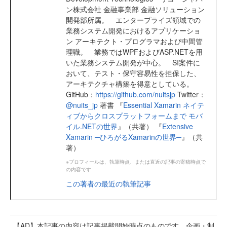
ン株式会社 金融事業部 金融ソリューション
開発部所属。 エンタープライズ領域での
業務システム開発におけるアプリケーショ
ン アーキテクト・プログラマおよび中間管
理職。 業務ではWPFおよびASP.NETを用
いた業務システム開発が中心。 SI案件に
おいて、テスト・保守容易性を担保した、
アーキテクチャ構築を得意としている。
GitHub：
https://github.com/nuitsjp
Twitter：
@nuits_jp
著書 『
Essential Xamarin ネイテ
ィブからクロスプラットフォームまで モバ
イル.NETの世界
』（共著） 『
Extensive
Xamarin ─ひろがるXamarinの世界─
』（共
著）
※プロフィールは、執筆時点、または直近の記事の寄稿時点で
の内容です
この著者の最近の執筆記事
【AD】本記事の内容は記事掲載開始時点のものです 企画・制