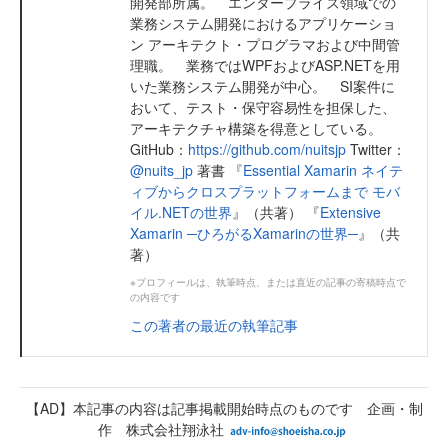
開発部所属。 エンタープライズ領域での
業務システム開発におけるアプリケーショ
ン アーキテクト・プログラマおよび中間管
理職。 業務ではWPFおよびASP.NETを用
いた業務システム開発が中心。 SI案件に
おいて、テスト・保守容易性を担保した、
アーキテクチャ構築を得意としている。
GitHub：
https://github.com/nuitsjp
Twitter：
@nuits_jp
著書 『
Essential Xamarin ネイテ
ィブからクロスプラットフォームまで モバ
イル.NETの世界
』（共著） 『
Extensive
Xamarin ─ひろがるXamarinの世界─
』（共
著）
※プロフィールは、執筆時点、または直近の記事の寄稿時点で
の内容です
この著者の最近の執筆記事
【AD】本記事の内容は記事掲載開始時点のものです 企画・制
作 株式会社翔泳社