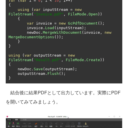
for
(
var
 i 
=
0
;
 i 
<
10
;
 i
++)
{
using
(
var
 inputStream 
=
new
FileStream
(
"Invoice.pdf"
,
FileMode
.
Open
))
{
var
 invoice 
=
new
GcPdfDocument
();
        invoice
.
Load
(
inputStream
);
        newDoc
.
MergeWithDocument
(
invoice
,
new
MergeDocumentOptions
());
}
}
using
(
var
 outputStream 
=
new
FileStream
(
"Result.pdf"
,
FileMode
.
Create
))
{
    newDoc
.
Save
(
outputStream
);
    outputStream
.
Flush
();
}
結合後に結果PDFとして出力しています。実際にPDF
を開いてみてみましょう。