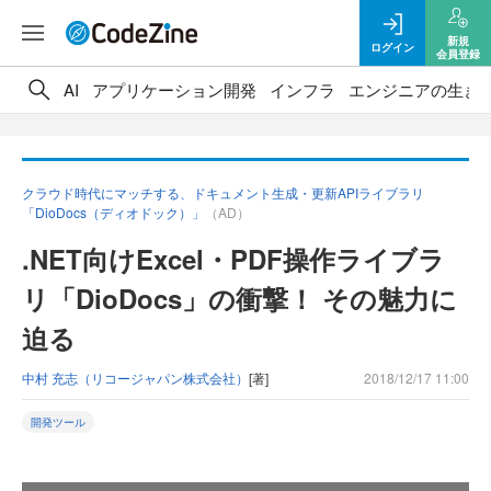
新規
ログイン
会員登録
AI
アプリケーション開発
インフラ
エンジニアの生き
クラウド時代にマッチする、ドキュメント生成・更新APIライブラリ
「DioDocs（ディオドック）」
（AD）
.NET向けExcel・PDF操作ライブラ
リ「DioDocs」の衝撃！ その魅力に
迫る
中村 充志（リコージャパン株式会社）
[著]
2018/12/17 11:00
開発ツール