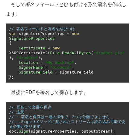
そして署名フィールドとひも付ける形で署名を作成し
ます。
// 署名フィールドと署名を結びつけ
var
 signatureProperties 
=
new
SignatureProperties
{
Certificate
=
new
X509Certificate2
(
File
.
ReadAllBytes
(
"diodocs.pfx"
),
"diodocs"
),
Location
=
"My Desktop"
,
SignerName
=
"DioDocs"
,
SignatureField
=
};
最後にPDFを署名して保存します。
// 署名して文書を保存
// 注意
// - 署名と保存は一連の操作で、2つは分離できません
// - Sign()メソッドに渡されたストリームは読み込み可能であ
る必要があります。
doc
.
Sign
(
signatureProperties
,
 outputStream
);