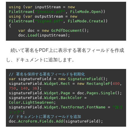
using
(
var
 inputStream 
=
new
FileStream
(
"Invoice.pdf"
,
FileMode
.
Open
))
using
(
var
 outputStream 
=
new
FileStream
(
"Signed.pdf"
,
FileMode
.
Create
))
{
var
 doc 
=
new
GcPdfDocument
();
    doc
.
Load
(
inputStream
);
続いて署名をPDF上に表示する署名フィールドを作成
し、ドキュメントに追加します。
// 署名を保持する署名フィールドを初期化
var
 signatureField 
=
new
SignatureField
();
signatureField
.
Widget
.
Rect
=
new
RectangleF
(
400
,
750
,
140
,
36
);
signatureField
.
Widget
.
Page
=
 doc
.
Pages
.
Single
();
signatureField
.
Widget
.
BackColor
=
Color
.
LightSeaGreen
;
signatureField
.
Widget
.
TextFormat
.
FontName
=
"游ゴ
シック"
;
// ドキュメントに署名フィールドを追加
doc
.
AcroForm
.
Fields
.
Add
(
signatureField
);