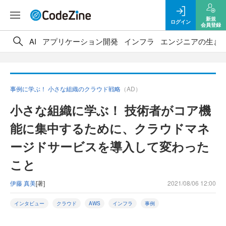
新規
ログイン
会員登録
AI
アプリケーション開発
インフラ
エンジニアの生き
事例に学ぶ！ 小さな組織のクラウド戦略
（AD）
小さな組織に学ぶ！ 技術者がコア機
能に集中するために、クラウドマネ
ージドサービスを導入して変わった
こと
伊藤 真美
[著]
2021/08/06 12:00
インタビュー
クラウド
AWS
インフラ
事例