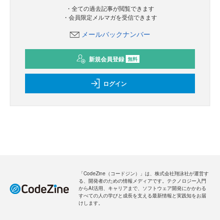
・全ての過去記事が閲覧できます
・会員限定メルマガを受信できます
メールバックナンバー
新規会員登録
無料
ログイン
「CodeZine（コードジン）」は、株式会社翔泳社が運営す
る、開発者のための情報メディアです。テクノロジー入門
からAI活用、キャリアまで、ソフトウェア開発にかかわる
すべての人の学びと成長を支える最新情報と実践知をお届
けします。