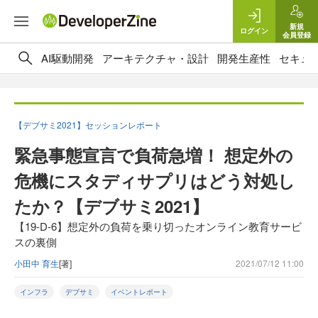
新規
ログイン
会員登録
AI駆動開発
アーキテクチャ・設計
開発生産性
セキュ
【デブサミ2021】セッションレポート
緊急事態宣言で負荷急増！ 想定外の
危機にスタディサプリはどう対処し
たか？【デブサミ2021】
【19-D-6】想定外の負荷を乗り切ったオンライン教育サービ
スの裏側
小田中 育生
[著]
2021/07/12 11:00
インフラ
デブサミ
イベントレポート