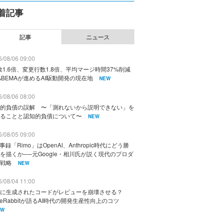
着記事
記事
ニュース
/08/06 09:00
数1.6倍、変更行数1.8倍、平均マージ時間37%削減
ABEMAが進めるAI駆動開発の現在地
NEW
/08/06 08:00
的負債の誤解 〜「測れないから説明できない」を
ることと認知的負債について〜
NEW
/08/05 09:00
議事録「Rimo」はOpenAI、Anthropic時代にどう勝
を描くか──元Google・相川氏が説く現代のプロダ
戦略
NEW
/08/04 11:00
に生成されたコードがレビューを崩壊させる？
deRabbitが語るAI時代の開発生産性向上のコツ
EW