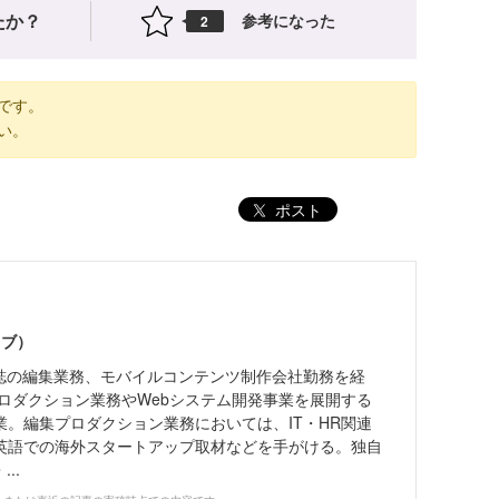
たか？
参考になった
2
です。
い。
ポスト
ノブ）
雑誌の編集業務、モバイルコンテンツ制作会社勤務を経
プロダクション業務やWebシステム開発事業を展開する
業。編集プロダクション業務においては、IT・HR関連
英語での海外スタートアップ取材などを手がける。独自
..