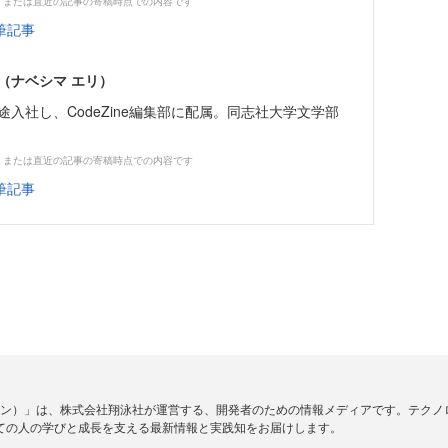
、または直近の記事の寄稿時点での内容です
筆記事
（ナベシマ エリ）
中途入社し、CodeZine編集部に配属。同志社大学文学部
、または直近の記事の寄稿時点での内容です
筆記事
ードジン）」は、株式会社翔泳社が運営する、開発者のための情報メディアです。テク
ての人の学びと成長を支える最新情報と実践知をお届けします。