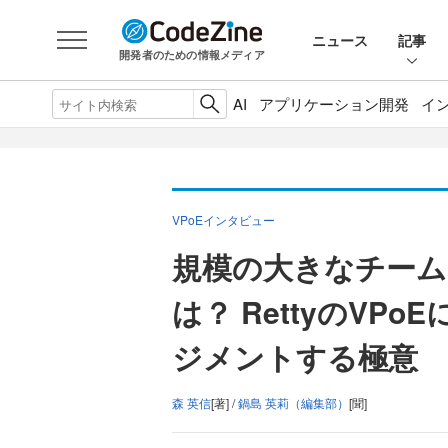
ニュース
記事
開発者のための情報メディア
AI
アプリケーション開発
イ
VPoEインタビュー
規模の大きなチーム
は？ RettyのVP
ジメントする極意
森 英信
[著] /
鍋島 英莉（編集部）
[聞]