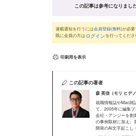
この記事は参考になりまし
連載通知を行うには
会員登録(無料)
が必要
既に会員の方は
を行ってくださ
ログイン
印刷用を表示
この記事の著者
森 英信（モリ ヒデ
就職情報誌やMac
て、2005年に編集
会社・アンジーを創
の事例取材に加え、
開発のAI文字起こし・.