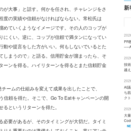
新
のが大事」と話す。何かを任され、チャレンジをさ
程度の実績や信頼がなければならない。常松氏は
溜めていくようなイメージです。その人のコップが
2026
りにくい。逆に、コップが信頼で満タンになってい
PR
行動や提言をした方がいい。何もしないでいるとた
──
てしまうので」と語る。信用貯金が溜まったら、そ
2026
ターンを得る。ハイリターンを得るとまた信頼貯金
技術
越え
2026
AI
開発チームの仕組みを変えて成果を出したことで、
ち筋
信頼を得た。そこで、Go To Eatキャンペーンの開
クト
せるというリターンを得た。
2026
大量
る必要があるが、そのタイミングが大切だ。タイミ
Co
N
よりも重要なのは準備をしておくこと。常にアンテ