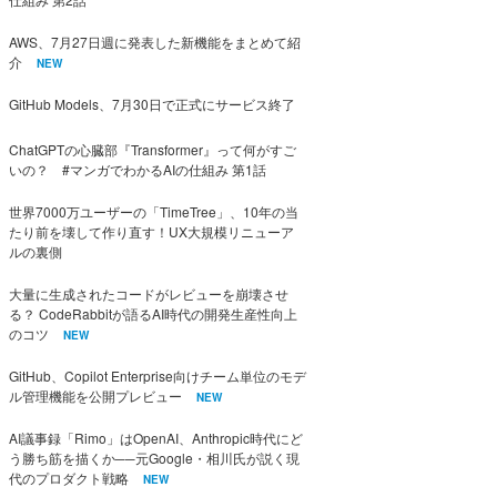
AWS、7月27日週に発表した新機能をまとめて紹
介
NEW
GitHub Models、7月30日で正式にサービス終了
ChatGPTの心臓部『Transformer』って何がすご
いの？ #マンガでわかるAIの仕組み 第1話
世界7000万ユーザーの「TimeTree」、10年の当
たり前を壊して作り直す！UX大規模リニューア
ルの裏側
大量に生成されたコードがレビューを崩壊させ
る？ CodeRabbitが語るAI時代の開発生産性向上
のコツ
NEW
GitHub、Copilot Enterprise向けチーム単位のモデ
ル管理機能を公開プレビュー
NEW
AI議事録「Rimo」はOpenAI、Anthropic時代にど
う勝ち筋を描くか──元Google・相川氏が説く現
代のプロダクト戦略
NEW