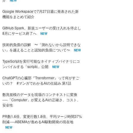
NEW
Google Workspaceで7月27日週に発表された新
機能をまとめて紹介
GitHub Spark、新規ユーザーの受け入れを停止し
8月にサービス終了へ
NEW
技術的負債の誤解 〜「測れないから説明できな
い」を越えることと認知的負債について〜
NEW
TypeScriptを実行可能なネイティブバイナリにコ
ンパイルする「scriptc」公開
NEW
ChatGPTの心臓部『Transformer』って何がすご
いの？ #マンガでわかるAIの仕組み 第1話
数兆規模のデータを現場のコンテキストに変換
──「Computer」が変えるAIの正確さ、コスト、
安全性
PR数1.6倍、変更行数1.8倍、平均マージ時間37%
削減──ABEMAが進めるAI駆動開発の現在地
NEW