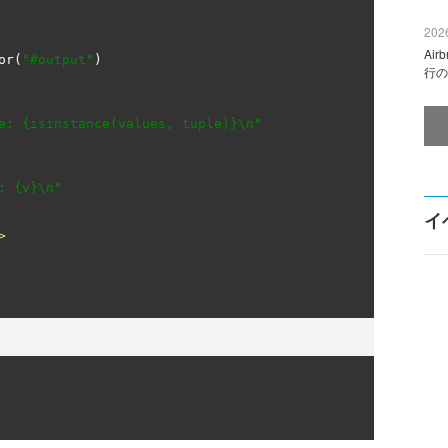
2026
Ai
or
(
"#output"
)
行の
e: {isinstance(values, tuple)}\n"
: {v}\n"
イ
>