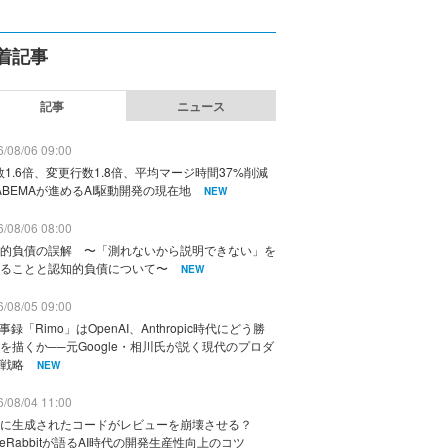
着記事
記事
ニュース
/08/06 09:00
数1.6倍、変更行数1.8倍、平均マージ時間37%削減
ABEMAが進めるAI駆動開発の現在地
NEW
/08/06 08:00
的負債の誤解 〜「測れないから説明できない」を
ることと認知的負債について〜
NEW
/08/05 09:00
議事録「Rimo」はOpenAI、Anthropic時代にどう勝
を描くか──元Google・相川氏が説く現代のプロダ
戦略
NEW
/08/04 11:00
に生成されたコードがレビューを崩壊させる？
deRabbitが語るAI時代の開発生産性向上のコツ