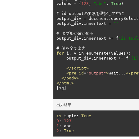
values 
=
(
123
,
"abc"
,
True
)
#
 id
=
output
の要素を選択して空に
output_div 
=
 document
.
querySelect
output_div
.
innerText 
=
""
#
タプルか確かめる
output_div
.
innerText 
+=
 f
"is tupl
#
値を全て出力
for
 i
,
 v in enumerate
(
values
):
    output_div
.
innerText 
+=
 f
"{i}
</script>
<pre
id
=
"output"
>
Wait...
</pre
</body>
</html>
[sg]

出力結果
is
 tuple
:
True
0
:
123
1
:
2
:
True