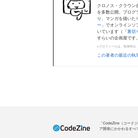
クロノス・クラウン
を多数公開。プログ
り、マンガを描いた
ー
」でオンラインソ
いています（
『裏切
すらいの企画屋です
※プロフィールは、執筆時点
この著者の最近の執
「CodeZine（コ
ア開発にかかわるすべ