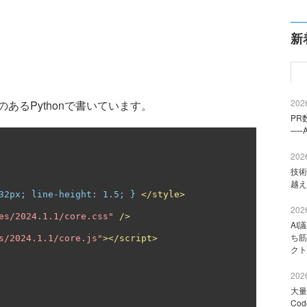
新
2026
るPythonで書いています。
PR
──
2026
技術
越え
32px; line-height: 1.5; } 
</style>
2026
es/2024.1.1/core.css"
/>
AI
ち筋
s/2024.1.1/core.js"
></script>
クト
2026
大量
Co