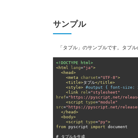
サンプル
「タプル」のサンプルです。タプルのあ
<!DOCTYPE html>
<html
lang
=
"ja"
>
<head>
<meta
charset
=
"UTF-8"
>
<title>
タプル
</title>
<style>
#output { font-size: 
<link
rel
=
"stylesheet"
href
=
"https://pyscript.net/releas
<script
type
=
"module"
src
=
"https://pyscript.net/release
</head>
<body>
<script
type
=
"py"
>
from
 pyscript 
import
 document

#
タプルを生成