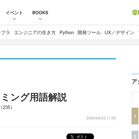
イベント
BOOKS
ンフラ
エンジニアの生き方
Python
開発ツール
UX／デザイン
ア
ラミング用語解説
235）
1
2024/04/23 11:00
2
ポスト