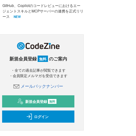
GitHub、Copilotのコードレビューにおけるエー
ジェントスキルとMCPサーバーの連携を正式リリ
ース
NEW
新規会員登録
のご案内
無料
・全ての過去記事が閲覧できます
・会員限定メルマガを受信できます
メールバックナンバー
新規会員登録
無料
ログイン