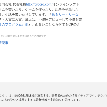
合同会社 代表社員
http://crocro.com/
オンラインソフト
ラムを書いたり、ゲームを作ったり、記事を執筆した
り、小説を書いたりしています。「
めもりーくりーな
フト大賞に入賞。最近は、小説家デビューして小説も書
りのプログラム』他
）。面白いことなら何でもOKのさ
。
、または直近の記事の寄稿時点での内容です
筆記事
ードジン）」は、株式会社翔泳社が運営する、開発者のための情報メディアです。テク
ての人の学びと成長を支える最新情報と実践知をお届けします。