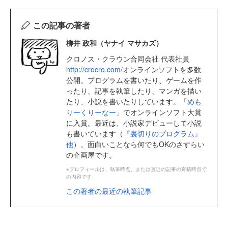
この記事の著者
柳井 政和（ヤナイ マサカズ）
クロノス・クラウン合同会社 代表社員
http://crocro.com/
オンラインソフトを多数
公開。プログラムを書いたり、ゲームを作
ったり、記事を執筆したり、マンガを描い
たり、小説を書いたりしています。「
めも
りーくりーなー
」でオンラインソフト大賞
に入賞。最近は、小説家デビューして小説
も書いています（
『裏切りのプログラム』
他
）。面白いことなら何でもOKのさすらい
の企画屋です。
※プロフィールは、執筆時点、または直近の記事の寄稿時点で
の内容です
この著者の最近の執筆記事