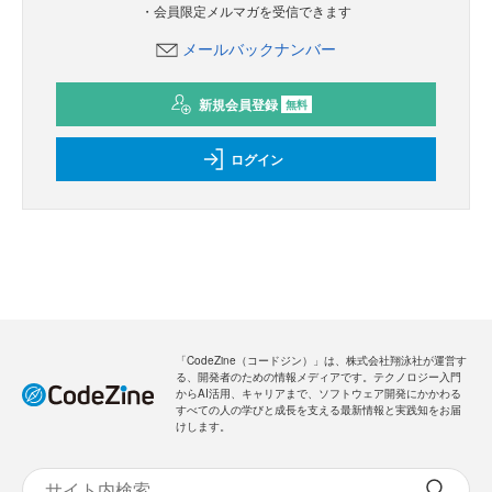
・会員限定メルマガを受信できます
メールバックナンバー
新規会員登録
無料
ログイン
「CodeZine（コードジン）」は、株式会社翔泳社が運営す
る、開発者のための情報メディアです。テクノロジー入門
からAI活用、キャリアまで、ソフトウェア開発にかかわる
すべての人の学びと成長を支える最新情報と実践知をお届
けします。