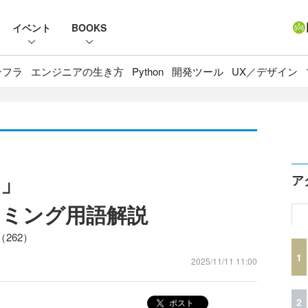
イベント
BOOKS
ンフラ
エンジニアの生き方
Python
開発ツール
UX／デザイン
ス」
ア
ラミング用語解説
262）
1
2025/11/11 11:00
2
ポスト