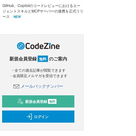
GitHub、Copilotのコードレビューにおけるエー
ジェントスキルとMCPサーバーの連携を正式リリ
ース
NEW
新規会員登録
のご案内
無料
・全ての過去記事が閲覧できます
・会員限定メルマガを受信できます
メールバックナンバー
新規会員登録
無料
ログイン