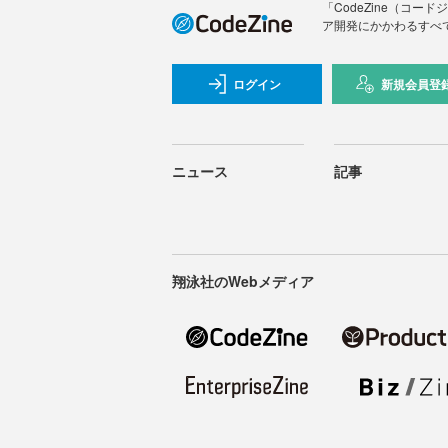
「CodeZine（コ
ア開発にかかわるすべ
ログイン
新規会員登
ニュース
記事
翔泳社のWebメディア