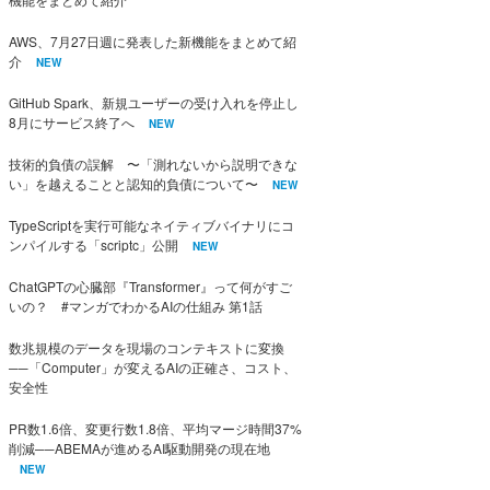
AWS、7月27日週に発表した新機能をまとめて紹
介
NEW
GitHub Spark、新規ユーザーの受け入れを停止し
8月にサービス終了へ
NEW
技術的負債の誤解 〜「測れないから説明できな
い」を越えることと認知的負債について〜
NEW
TypeScriptを実行可能なネイティブバイナリにコ
ンパイルする「scriptc」公開
NEW
ChatGPTの心臓部『Transformer』って何がすご
いの？ #マンガでわかるAIの仕組み 第1話
数兆規模のデータを現場のコンテキストに変換
──「Computer」が変えるAIの正確さ、コスト、
安全性
PR数1.6倍、変更行数1.8倍、平均マージ時間37%
削減──ABEMAが進めるAI駆動開発の現在地
NEW