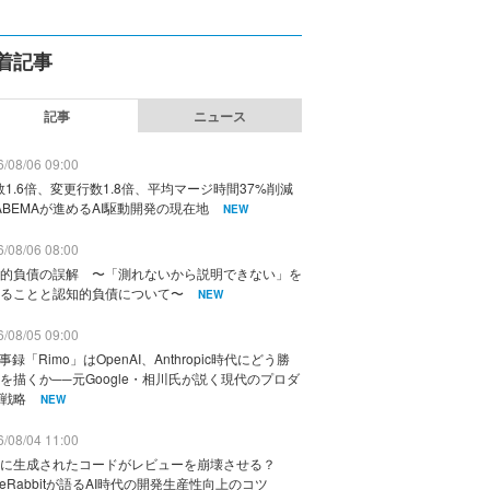
着記事
記事
ニュース
/08/06 09:00
数1.6倍、変更行数1.8倍、平均マージ時間37%削減
ABEMAが進めるAI駆動開発の現在地
NEW
/08/06 08:00
的負債の誤解 〜「測れないから説明できない」を
ることと認知的負債について〜
NEW
/08/05 09:00
議事録「Rimo」はOpenAI、Anthropic時代にどう勝
を描くか──元Google・相川氏が説く現代のプロダ
戦略
NEW
/08/04 11:00
に生成されたコードがレビューを崩壊させる？
deRabbitが語るAI時代の開発生産性向上のコツ