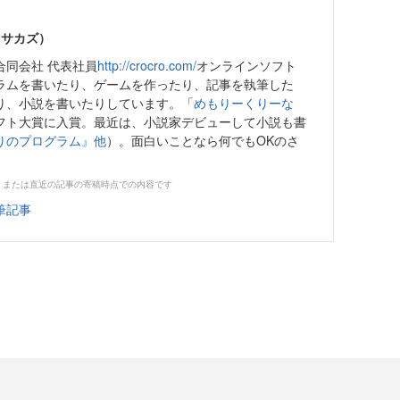
マサカズ）
合同会社 代表社員
http://crocro.com/
オンラインソフト
ラムを書いたり、ゲームを作ったり、記事を執筆した
り、小説を書いたりしています。「
めもりーくりーな
フト大賞に入賞。最近は、小説家デビューして小説も書
りのプログラム』他
）。面白いことなら何でもOKのさ
。
、または直近の記事の寄稿時点での内容です
筆記事