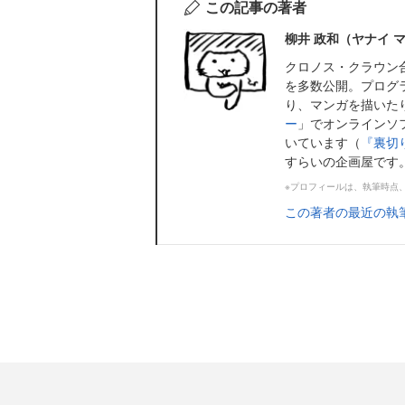
この記事の著者
柳井 政和（ヤナイ 
クロノス・クラウン
を多数公開。プログ
り、マンガを描いた
ー
」でオンラインソ
いています（
『裏切
すらいの企画屋です
※プロフィールは、執筆時点
この著者の最近の執