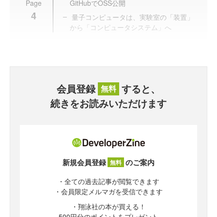
Page
GitHubでOSS公開
4
量子コンピュータは、実験室の「装置」
から「コンピュータシステム」へ
会員登録
すると、
無料
続きをお読みいただけます
新規会員登録
のご案内
無料
・全ての過去記事が閲覧できます
・会員限定メルマガを受信できます
・翔泳社の本が買える！
500円分のポイントをプレゼント