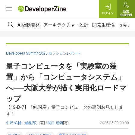
新規
ログイン
会員登録
AI駆動開発
アーキテクチャ・設計
開発生産性
セキュ
Developers Summit 2026 セッションレポート
量子コンピュータを「実験室の装
置」から「コンピュータシステム」
へ──大阪大学が描く実用化ロードマ
ップ
【19-D-7】「純国産」量子コンピュータの裏側お見せしま
す！
中野 佑輔（編集部）
[著] /
関口 達朗
[写]
2026/05/20 09:00
デブサミ
イベントレポート
量子コンピューター