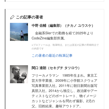
この記事の著者
中野 佑輔（編集部）（ナカノ ユウスケ）
金融系SIerでの勤務を経て2025年より
CodeZine編集部所属。
※プロフィールは、執筆時点、または直近の記事の寄稿時点で
の内容です
この著者の最近の執筆記事
関口 達朗（セキグチ タツロウ）
フリーカメラマン 1985年生まれ。東京工
芸大学卒業後、2009年に小学館スクウェア
写真事業部入社。2011年に朝日新聞出版写
真部入社。2014から独立し、政治家やアー
ティストなどのポートレート、物イメージ
カットなどジャンルを問わず撮影。2児の
父。旧姓結束。趣味アウトドア。