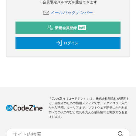
・会員限定メルマガを受信できます
メールバックナンバー
新規会員登録
無料
ログイン
「CodeZine（コードジン）」は、株式会社翔泳社が運営す
る、開発者のための情報メディアです。テクノロジー入門
からAI活用、キャリアまで、ソフトウェア開発にかかわる
すべての人の学びと成長を支える最新情報と実践知をお届
けします。