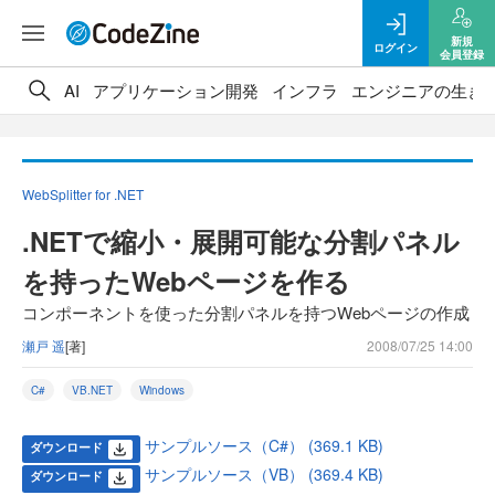
新規
ログイン
会員登録
AI
アプリケーション開発
インフラ
エンジニアの生き
WebSplitter for .NET
.NETで縮小・展開可能な分割パネル
を持ったWebページを作る
コンポーネントを使った分割パネルを持つWebページの作成
瀬戸 遥
[著]
2008/07/25 14:00
C#
VB.NET
Windows
サンプルソース（C#） (369.1 KB)
ダウンロード
サンプルソース（VB） (369.4 KB)
ダウンロード