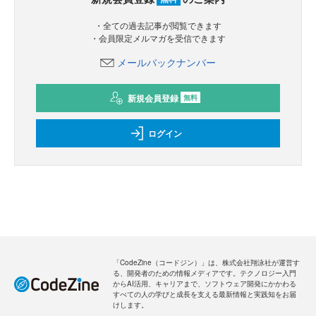
・全ての過去記事が閲覧できます
・会員限定メルマガを受信できます
メールバックナンバー
新規会員登録
無料
ログイン
「CodeZine（コードジン）」は、株式会社翔泳社が運営す
る、開発者のための情報メディアです。テクノロジー入門
からAI活用、キャリアまで、ソフトウェア開発にかかわる
すべての人の学びと成長を支える最新情報と実践知をお届
けします。