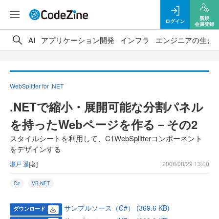
新規
ログイン
会員登録
AI
アプリケーション開発
インフラ
エンジニアの生き
WebSplitter for .NET
.NETで縮小・展開可能な分割パネル
を持ったWebページを作る－その2
スタイルシートを利用して、C1WebSplitterコンポーネント
をデザインする
瀬戸 遥
[著]
2008/08/29 13:00
C#
VB.NET
サンプルソース（C#） (369.6 KB)
ダウンロード