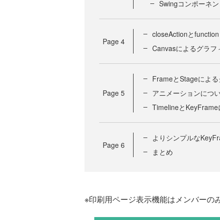
Swingコンポーネ
closeActionとfunction
Page
4
Canvasによるグラ
FrameとStageに
Page
5
アニメーションにつ
TimelineとKeyF
よりシンプルなKeyFr
Page
6
まとめ
※印刷用ページ表示機能はメンバーの