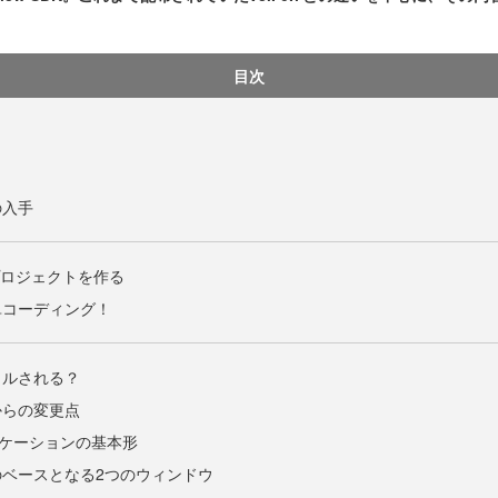
目次
wの入手
FXプロジェクトを作る
単コーディング！
イルされる？
0.7からの変更点
リケーションの基本形
ベースとなる2つのウィンドウ