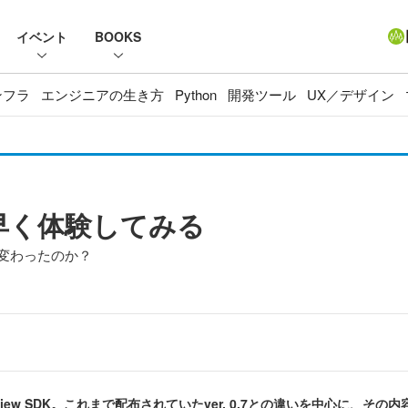
イベント
BOOKS
ンフラ
エンジニアの生き方
Python
開発ツール
UX／デザイン
いち早く体験してみる
どこが変わったのか？
review SDK。これまで配布されていたver. 0.7との違いを中心に、