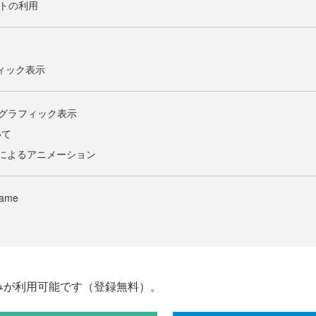
ントの利用
フィック表示
よるグラフィック表示
いて
rameによるアニメーション
ame
みが利用可能です（登録無料）。