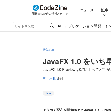
ニュース
記事
開発者のための情報メディア
AI
アプリケーション開発
イ
特集記事
JavaFX 1.0 を
JavaFX 1.0 Previewは0.7に比べて
掌田 津耶乃
[著]
Java
ようやく配布が開始されたJavaFX 1.0 P