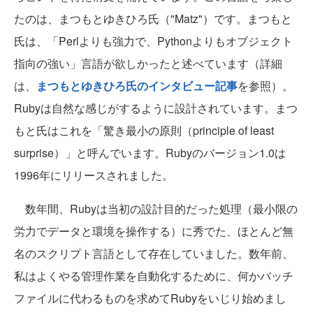
たのは、まつもとゆきひろ氏（"Matz"）です。まつもと
氏は、「Perlよりも強力で、Pythonよりもオブジェクト
指向の強い」言語が欲しかったと述べています（詳細
は、
まつもとゆきひろ氏のインタビュー記事
を参照）。
Rubyは自然な感じがするように設計されています。まつ
もと氏はこれを「驚き最小の原則（principle of least
surprise）」と呼んでいます。Rubyのバージョン1.0は
1996年にリリースされました。
数年間、Rubyは当初の設計目的だった処理（最小限の
労力でデータと環境を操作する）に秀でた、ほとんど無
名のスクリプト言語として存在していました。数年前、
私はよくやる管理作業を自動化するために、何かバッチ
ファイルに代わるものを求めてRubyをいじり始めまし