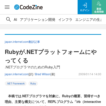
新規
ログイン
会員登録
AI
アプリケーション開発
インフラ
エンジニアの生き
japan.internet.com翻訳記事
Rubyが.NETプラットフォームにや
ってくる
.NETプログラマのためのRuby入門
japan.internet.com
[訳] /
Brad Wilson
[著]
2009/01/14 14:00
.NET Framework
Ruby
本稿では.NETプログラマを対象に、Rubyの概要、習得すべき
理由、主要な構文について、REPLプログラム「irb（interactive