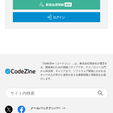
新規会員登録
無料
ログイン
「CodeZine（コードジン）」は、株式会社翔泳社が運営す
る、開発者のための情報メディアです。テクノロジー入門
からAI活用、キャリアまで、ソフトウェア開発にかかわる
すべての人の学びと成長を支える最新情報と実践知をお届
けします。
メールバックナンバー