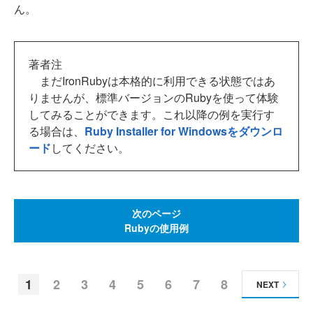
ん。
著者注
まだIronRubyは本格的に利用できる状態ではあ
りませんが、標準バージョンのRubyを使って体験
してみることができます。これ以降の例を実行す
る場合は、
Ruby Installer for Windowsをダウンロ
ード
してください。
次のページ
Rubyの使用例
1
2
3
4
5
6
7
8
NEXT