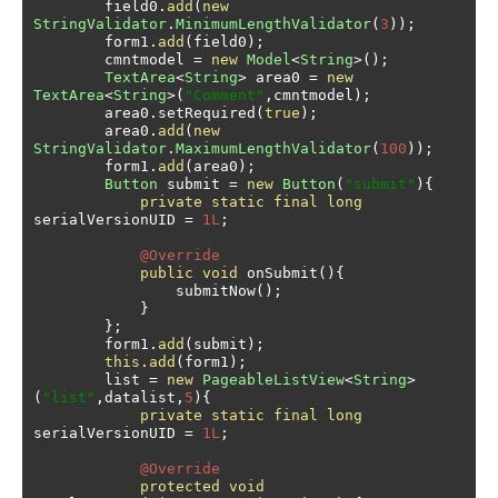
        field0
.
add
(
new
StringValidator
.
MinimumLengthValidator
(
3
));
        form1
.
add
(
field0
);
        cmntmodel 
=
new
Model
<
String
>();
TextArea
<
String
>
 area0 
=
new
TextArea
<
String
>(
"Comment"
,
cmntmodel
);
        area0
.
setRequired
(
true
);
        area0
.
add
(
new
StringValidator
.
MaximumLengthValidator
(
100
));
        form1
.
add
(
area0
);
Button
 submit 
=
new
Button
(
"submit"
){
private
static
final
long
serialVersionUID 
=
1L
;
@Override
public
void
 onSubmit
(){
                submitNow
();
}
};
        form1
.
add
(
submit
);
this
.
add
(
form1
);
        list 
=
new
PageableListView
<
String
>
(
"list"
,
datalist
,
5
){
private
static
final
long
serialVersionUID 
=
1L
;
@Override
protected
void