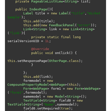
private
PageableListView
<
String
>
 list
;
public
IndexPage
(){
Label
 title 
=
new
Label
(
"title"
,
"Wicket 
Sample"
);
this
.
add
(
title
);
this
.
add
(
new
FeedbackPanel
(
"error"
));
Link
<
String
>
 link 
=
new
Link
<
String
>
(
"link"
){
private
static
final
long
serialVersionUID 
=
1L
;
@Override
public
void
 onClick
()
{
this
.
setResponsePage
(
OtherPage
.
class
);
}
};
this
.
add
(
link
);
        formmodel 
=
new
CompoundPropertyModel
<
WebPage
>(
this
);
Form
<
WebPage
>
 form1 
=
new
Form
<
WebPage
>
(
"form1"
,
formmodel
);
        namemodel 
=
new
Model
<
String
>();
TextField
<
String
>
 field0 
=
new
TextField
<
String
>(
"Name"
,
namemodel
);
        field0
.
setRequired
(
true
);