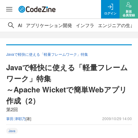
新規
ログイン
会員登録
AI
アプリケーション開発
インフラ
エンジニアの生き
Javaで軽快に使える「軽量フレームワーク」特集
Javaで軽快に使える「軽量フレーム
ワーク」特集
～Apache Wicketで簡単Webアプリ
作成（2）
第2回
掌田 津耶乃
[著]
2009/10/29 14:00
Java