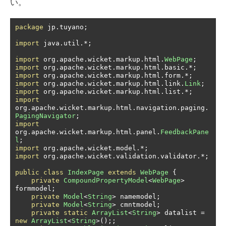
い。
package
 jp
.
tuyano
;
import
 java
.
util
.*;
import
 org
.
apache
.
wicket
.
markup
.
html
.
WebPage
;
import
 org
.
apache
.
wicket
.
markup
.
html
.
basic
.*;
import
 org
.
apache
.
wicket
.
markup
.
html
.
form
.*;
import
 org
.
apache
.
wicket
.
markup
.
html
.
link
.
Link
;
import
 org
.
apache
.
wicket
.
markup
.
html
.
list
.*;
import
org
.
apache
.
wicket
.
markup
.
html
.
navigation
.
paging
.
PagingNavigator
;
import
org
.
apache
.
wicket
.
markup
.
html
.
panel
.
FeedbackPane
l
;
import
 org
.
apache
.
wicket
.
model
.*;
import
 org
.
apache
.
wicket
.
validation
.
validator
.*;
public
class
IndexPage
extends
WebPage
{
private
CompoundPropertyModel
<
WebPage
>
formmodel
;
private
Model
<
String
>
 namemodel
;
private
Model
<
String
>
 cmntmodel
;
private
static
ArrayList
<
String
>
 datalist 
=
new
ArrayList
<
String
>();;