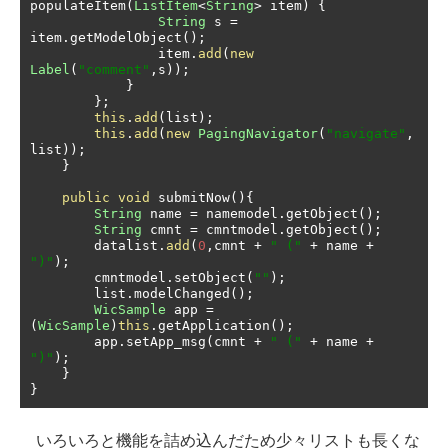
populateItem
(
ListItem
<
String
>
 item
)
{
String
 s 
=
item
.
getModelObject
();
                item
.
add
(
new
Label
(
"comment"
,
s
));
}
};
this
.
add
(
list
);
this
.
add
(
new
PagingNavigator
(
"navigate"
,
list
));
}
public
void
 submitNow
(){
String
 name 
=
 namemodel
.
getObject
();
String
 cmnt 
=
 cmntmodel
.
getObject
();
        datalist
.
add
(
0
,
cmnt 
+
" ("
+
 name 
+
")"
);
        cmntmodel
.
setObject
(
""
);
        list
.
modelChanged
();
WicSample
 app 
=
(
WicSample
)
this
.
getApplication
();
        app
.
setApp_msg
(
cmnt 
+
" ("
+
 name 
+
")"
);
}
}
いろいろと機能を詰め込んだため少々リストも長くな