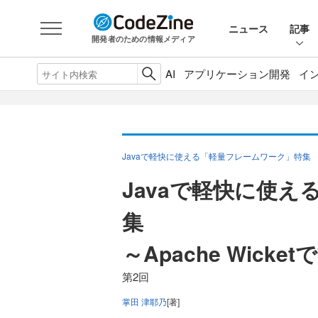
ニュース
記事
開発者のための情報メディア
AI
アプリケーション開発
イ
Javaで軽快に使える「軽量フレームワーク」特集
Javaで軽快に使
集
～Apache Wick
第2回
掌田 津耶乃
[著]