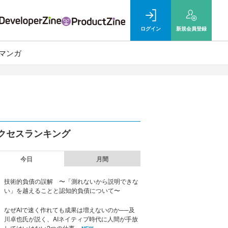
ログイン
新規
会員登録
マンガ
クセスランキング
今日
月間
技術的負債の誤解 〜「測れないから説明できな
い」を越えることと認知的負債について〜
なぜAIで速く作れても成果は増えないのか──及
川卓也氏が説く、AIネイティブ時代に人間が手放
してはいけない2つの仕事