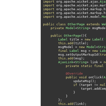
import
 org
.
apache
.
wicket
.
ajax
.
Aja
import
 org
.
apache
.
wicket
.
ajax
.
mar
import
 org
.
apache
.
wicket
.
markup
.
h
import
 org
.
apache
.
wicket
.
markup
.
h
import
 org
.
apache
.
wicket
.
model
.
Mo
public
class
OtherPage
extends
We
private
Model
<
String
>
 msgMode
public
OtherPage
(){
Label
 title 
=
new
Label
(
"
this
.
add
(
title
);
        msgModel 
=
new
Model
<
Stri
final
Label
 msg 
=
new
Lab
        msg
.
setOutputMarkupId
(
tru
this
.
add
(
msg
);
AjaxLink
<
String
>
 link 
=
n
private
static
final
@Override
public
void
 onClick
(
A
                updateMsg
();
if
(
target 
!=
nul
                    target
.
addCom
}
}
};
this
.
add
(
link
);