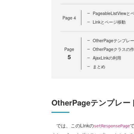
PageableListVi
Page
4
Linkとページ移動
OtherPageテンプ
Page
OtherPageクラスの
5
AjaxLinkの利用
まとめ
OtherPageテンプレ
では、このLinkの
で
setResponsePage