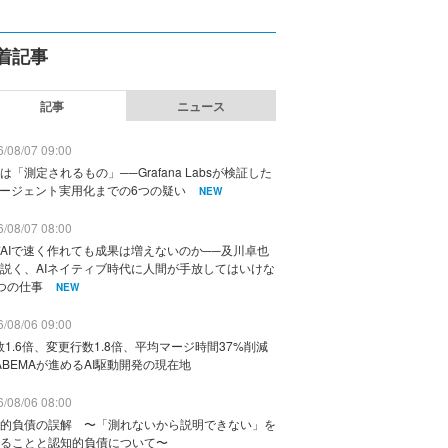
着記事
記事
ニュース
/08/07 09:00
は「測定されるもの」──Grafana Labsが検証した
エージェント実用化までの6つの疑い
NEW
/08/07 08:00
AIで速く作れても成果は増えないのか──及川卓也
説く、AIネイティブ時代に人間が手放してはいけな
つの仕事
NEW
/08/06 09:00
数1.6倍、変更行数1.8倍、平均マージ時間37%削減
ABEMAが進めるAI駆動開発の現在地
/08/06 08:00
的負債の誤解 〜「測れないから説明できない」を
ることと認知的負債について〜