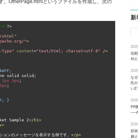
therPage.htmlというファイルを作成し、次の
新
-8"
?>
/xhtml"
pache.org/"
>
2026
-Type"
content
=
"text/html; charset=utf-8"
/>
信頼
AI
2026
AAFF;
ne solid solid
;
なぜ
2px
5px
;
氏が
5px
;
い2
2026
F; }
PR
──
ket Sample 2
</h1>
2026
v>
技術
ーションのメッセージを表示する例です。
</p>
越え