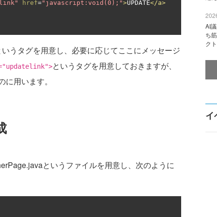
link"
href
=
"javascript:void(0);"
>
UPDATE
</a>
2026
AI
ち筋
クト
というタグを用意し、必要に応じてここにメッセージ
というタグを用意しておきますが、
="updatelink">
すのに用います。
イ
成
herPage.javaというファイルを用意し、次のように