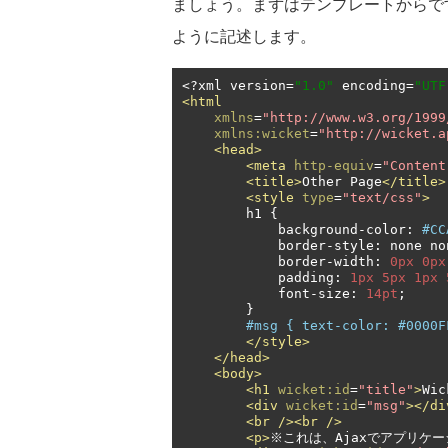
ましょう。まずはテンプレートからです。O
ように記述します。
<?
xml version
=
"1.0"
 encoding
=
"UTF
<html
xmlns
=
"http://www.w3.org/1999
xmlns:wicket
=
"http://wicket.a
<head>
<meta
http-equiv
=
"Content
<title>
Other Page
</title>
<style
type
=
"text/css"
>
        h1 
{
            background
-
color
:
#CC
            border
-
style
:
 none no
            border
-
width
:
0px
0px
            padding
:
1px
5px
1px
            font
-
size
:
14pt
;
}
#msg { text-color: #0000F
</style>
</head>
<body>
<h1
wicket:id
=
"title"
>
Wic
<div
wicket:id
=
"msg"
></di
<br
/><br
/>
<p>
※これは、Ajaxでアプリケ