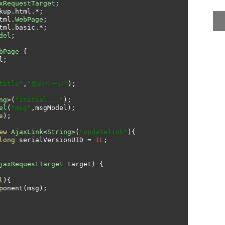
xRequestTarget
;
kup
.
html
.*;
tml
.
WebPage
;
tml
.
basic
.*;
del
;
bPage
{
l
;
title"
,
"別のページ"
);
ng
>(
"initial..."
);
el
(
"msg"
,
msgModel
);
e
);
ew
AjaxLink
<
String
>(
"updatelink"
){
long
 serialVersionUID 
=
1L
;
jaxRequestTarget
 target
)
{
l
){
ponent
(
msg
);