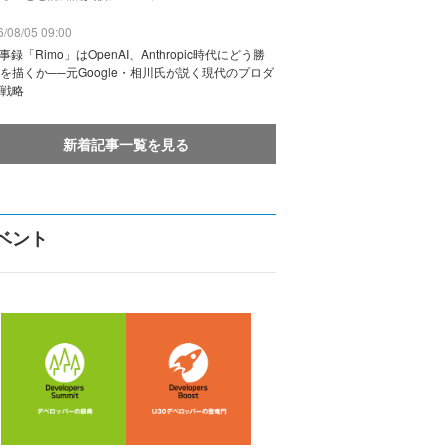
/08/05 09:00
議事録「Rimo」はOpenAI、Anthropic時代にどう勝
を描くか──元Google・相川氏が説く現代のプロダ
戦略
新着記事一覧を見る
ベント