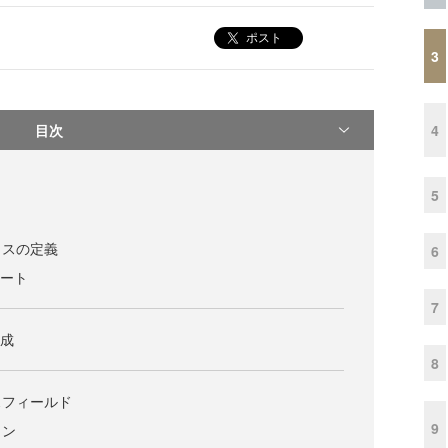
ポスト
3
目次
4
5
ラスの定義
6
レート
7
作成
8
スフィールド
9
ョン