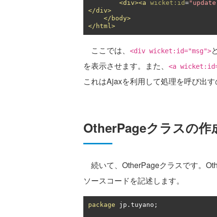
<div><a
wicket:id
=
"update
</div>
</body>
</html>
ここでは、
<div wicket:id="msg">
を表示させます。また、
<a wicket:id
これはAjaxを利用して処理を呼び出
OtherPageクラスの作
続いて、OtherPageクラスです。Ot
ソースコードを記述します。
package
 jp
.
tuyano
;