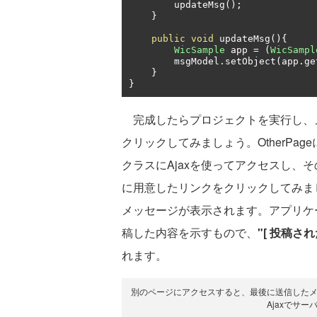
        updateMsg
();
}
public
void
 updateMsg
(){
WicSample
 app 
=
(
WicSampl
        msgModel
.
setObject
(
app
.
ge
}
}
完成したらプロジェクトを実行し、メイ
クリックしてみましょう。OtherPa
クラスにAjaxを使ってアクセスし、そ
に用意したリンクをクリックしてみま
メッセージが表示されます。アプリケ
稿した内容を示すもので、
"[ 投稿さ
れます。
別のページにアクセスすると、最後に送信したメ
Ajaxでサ