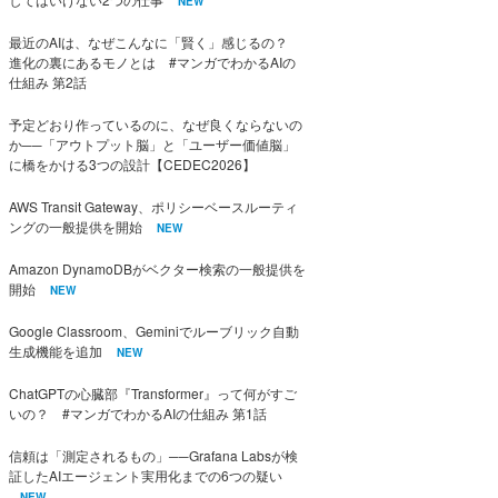
NEW
最近のAIは、なぜこんなに「賢く」感じるの？
進化の裏にあるモノとは #マンガでわかるAIの
仕組み 第2話
予定どおり作っているのに、なぜ良くならないの
か──「アウトプット脳」と「ユーザー価値脳」
に橋をかける3つの設計【CEDEC2026】
AWS Transit Gateway、ポリシーベースルーティ
ングの一般提供を開始
NEW
Amazon DynamoDBがベクター検索の一般提供を
開始
NEW
Google Classroom、Geminiでルーブリック自動
生成機能を追加
NEW
ChatGPTの心臓部『Transformer』って何がすご
いの？ #マンガでわかるAIの仕組み 第1話
信頼は「測定されるもの」──Grafana Labsが検
証したAIエージェント実用化までの6つの疑い
NEW