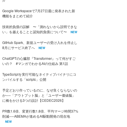
Google Workspaceで7月27日週に発表された新
機能をまとめて紹介
技術的負債の誤解 〜「測れないから説明できな
い」を越えることと認知的負債について〜
NEW
GitHub Spark、新規ユーザーの受け入れを停止し
8月にサービス終了へ
NEW
ChatGPTの心臓部『Transformer』って何がすご
いの？ #マンガでわかるAIの仕組み 第1話
TypeScriptを実行可能なネイティブバイナリにコ
ンパイルする「scriptc」公開
予定どおり作っているのに、なぜ良くならないの
か──「アウトプット脳」と「ユーザー価値脳」
に橋をかける3つの設計【CEDEC2026】
PR数1.6倍、変更行数1.8倍、平均マージ時間37%
削減──ABEMAが進めるAI駆動開発の現在地
NEW