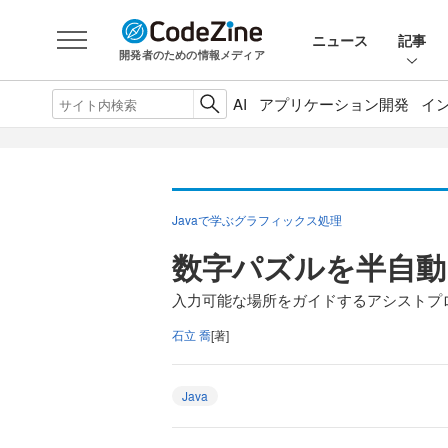
ニュース
記事
開発者のための情報メディア
AI
アプリケーション開発
イ
Javaで学ぶグラフィックス処理
数字パズルを半自動
入力可能な場所をガイドするアシストプ
石立 喬
[著]
Java