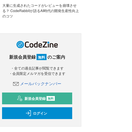
大量に生成されたコードがレビューを崩壊させ
る？ CodeRabbitが語るAI時代の開発生産性向上
のコツ
新規会員登録
のご案内
無料
・全ての過去記事が閲覧できます
・会員限定メルマガを受信できます
メールバックナンバー
新規会員登録
無料
ログイン