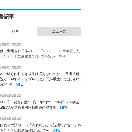
着記事
記事
ニュース
/08/07 09:00
は「測定されるもの」──Grafana Labsが検証した
エージェント実用化までの6つの疑い
NEW
/08/07 08:00
AIで速く作れても成果は増えないのか──及川卓也
説く、AIネイティブ時代に人間が手放してはいけな
つの仕事
NEW
/08/06 09:00
数1.6倍、変更行数1.8倍、平均マージ時間37%削減
ABEMAが進めるAI駆動開発の現在地
NEW
/08/06 08:00
的負債の誤解 〜「測れないから説明できない」を
ることと認知的負債について〜
NEW