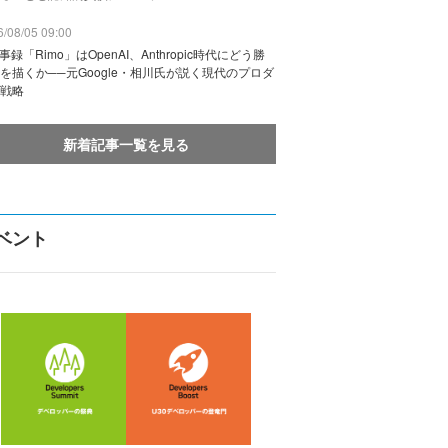
/08/05 09:00
議事録「Rimo」はOpenAI、Anthropic時代にどう勝
を描くか──元Google・相川氏が説く現代のプロダ
戦略
新着記事一覧を見る
ベント