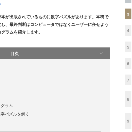
)
3
行本が出版されているものに数字パズルがあります。本稿で
化し、最終判断はコンピュータではなくユーザーに任せよう
4
ログラムを紹介します。
5
目次
6
7
8
ログラム
数字パズルを解く
9