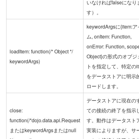
いなければfalseになり
す）。
keywordArgsに{item:
ム, onItem: Function,
onError: Function, scop
loadItem: function(/* Object */
Object}の形式のオブ
keywordArgs)
トを指定して、特定のit
をデータストアに明示
ロードします。
データストアに現在の
close:
ての接続の終了を指示
function(/*dojo.data.api.Request
す。動作はデータスト
またはkeywordArgsまたはnull
実装によりますが、サ