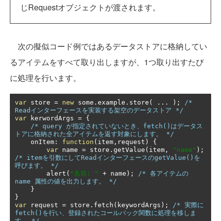
じRequestオブジェクトが渡されます。
次の擬似コード例ではあるデータストアに格納してい
るアイテムをすべて取り出しますが、1つ取り出すたび
に処理を行います。
var
 store 
=
new
 some
.
example
.
store
(
...
);
/* 
Readインターフェースを実装する架空のデータストア */
var
 kerwordArgs 
=
{
/* query が指定されていないとき、fetch()はデータス
トアに格納された全アイテムを返す対象にします。 */
    onItem
:
function
(
item
,
request
)
{
var
 name 
=
 store
.
getValue
(
item
,
"name"
);
/* itemを引数にしてReadインターフェースのgetValue()を
呼びます。 */
        alert
(
"名前: "
+
 name
);
/* 各アイテムの 
name 属性の値を出力します。 */
}
}
var
 request 
=
 store
.
fetch
(
keywordArgs
);
/* 実際に
fetch()を行い、登録されたコールバック関数に処理を移しま
す。 */