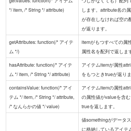
getValues: function(/* アイテム
つしかなくても）配列
*/ item, /* String */ attribute)
します。attribute名の
が存在しなければ空の
が返ります。
getAttributes: function(/* アイテ
itemがもつすべての属
ム */)
属性名を配列で返しま
hasAttribute: function(/* アイテ
アイテムitemが属性attri
ム */ item, /* String */ attribute)
をもつときtrueが返り
containsValue: function(/* アイ
アイテムitemの属性attri
テム */ item, /* String */ attribute,
の属性値がvalueを含
/* なんらかの値 */ value)
trueを返します。
値somethingがデータ
に格納しているアイテ