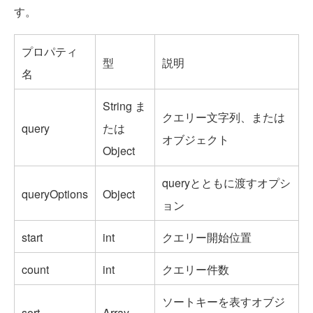
す。
プロパティ
型
説明
名
String ま
クエリー文字列、または
query
たは
オブジェクト
Object
queryとともに渡すオプシ
queryOptions
Object
ョン
start
int
クエリー開始位置
count
int
クエリー件数
ソートキーを表すオブジ
sort
Array