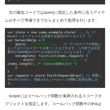
次の擬似コードではqueryに指定した条件に合うアイテ
ムがすべて準備できてからまとめて処理を行います。
var
 store 
=
new
 some
.
example
.
store
(
...
);
/* 
Readインターフェースを実装する架空のデータストア */
var
 kerwordArgs 
=
{
    query
:
"社員番号1???"
,
// データストアの実装に
よってはワイルドカードを使うこともできます。この例では社員
番号が1000番台のデータを抜き出すことになります。 */
    onComplete
:
function
(
items
,
request
)
{
        alert
(
"社員番号1000-1999の人数: "
+
items
.
length
);
/* itemsの総数を出力 */
}
}
var
 request 
=
 store
.
fetch
(
keywordArgs
);
// 実際に
fetch()を行い、登録されたコールバック関数に処理を移しま
す。
scopeにはコールバック関数が束縛されるスコープオ
ブジェクトを指定します。コールバック関数中のthisは