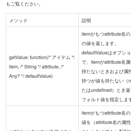
もご覧ください。
メソッド
説明
itemがもつattribute
の値を返します。
defaultValueはオプシ
getValue: function(/* アイテム */
で、itemがattribute
item, /* String */ attribute, /*
持たないときおよび属
Any? */ defaultValue)
持つが値を持たない（nu
たはundefined）とき
フォルト値を指定しま
itemがもつattribute
値を（attribute名の属