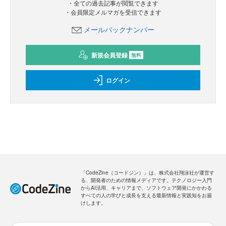
・全ての過去記事が閲覧できます
・会員限定メルマガを受信できます
メールバックナンバー
新規会員登録
無料
ログイン
「CodeZine（コードジン）」は、株式会社翔泳社が運営す
る、開発者のための情報メディアです。テクノロジー入門
からAI活用、キャリアまで、ソフトウェア開発にかかわる
すべての人の学びと成長を支える最新情報と実践知をお届
けします。