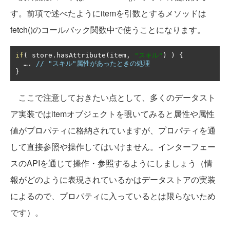
す。前項で述べたようにitemを引数とするメソッドは
fetch()のコールバック関数中で使うことになります。
if
(
 store
.
hasAttribute
(
item
,
"スキル"
)
)
{
….
// "スキル"属性があったときの処理
}
ここで注意しておきたい点として、多くのデータスト
ア実装ではitemオブジェクトを覗いてみると属性や属性
値がプロパティに格納されていますが、プロパティを通
して直接参照や操作してはいけません。インターフェー
スのAPIを通じて操作・参照するようにしましょう（情
報がどのように表現されているかはデータストアの実装
によるので、プロパティに入っているとは限らないため
です）。