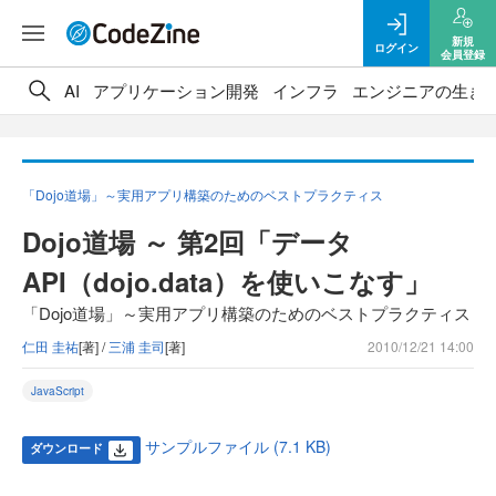
新規
ログイン
会員登録
AI
アプリケーション開発
インフラ
エンジニアの生き
「Dojo道場」～実用アプリ構築のためのベストプラクティス
Dojo道場 ～ 第2回「データ
API（dojo.data）を使いこなす」
「Dojo道場」～実用アプリ構築のためのベストプラクティス
仁田 圭祐
[著] /
三浦 圭司
[著]
2010/12/21 14:00
JavaScript
サンプルファイル (7.1 KB)
ダウンロード