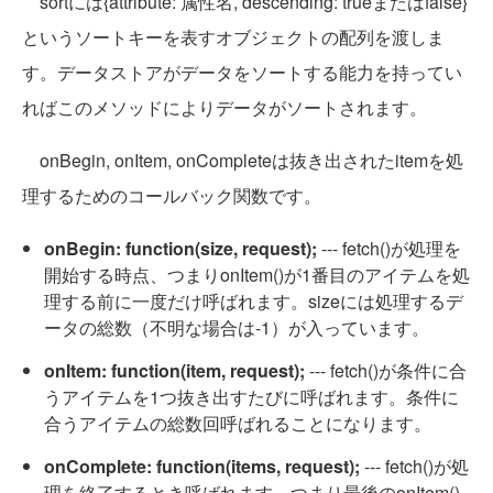
sortには{attribute: 属性名, descending: trueまたはfalse}
というソートキーを表すオブジェクトの配列を渡しま
す。データストアがデータをソートする能力を持ってい
ればこのメソッドによりデータがソートされます。
onBegin, onItem, onCompleteは抜き出されたitemを処
理するためのコールバック関数です。
onBegin: function(size, request);
--- fetch()が処理を
開始する時点、つまりonItem()が1番目のアイテムを処
理する前に一度だけ呼ばれます。sizeには処理するデ
ータの総数（不明な場合は-1）が入っています。
onItem: function(item, request);
--- fetch()が条件に合
うアイテムを1つ抜き出すたびに呼ばれます。条件に
合うアイテムの総数回呼ばれることになります。
onComplete: function(items, request);
--- fetch()が処
理を終了するとき呼ばれます。つまり最後のonItem()