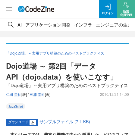
新規
ログイン
会員登録
AI
アプリケーション開発
インフラ
エンジニアの生き
「Dojo道場」～実用アプリ構築のためのベストプラクティス
Dojo道場 ～ 第2回「データ
API（dojo.data）を使いこなす」
「Dojo道場」～実用アプリ構築のためのベストプラクティス
仁田 圭祐
[著] /
三浦 圭司
[著]
2010/12/21 14:00
JavaScript
サンプルファイル (7.1 KB)
ダウンロード
本シリーズでは、豊富な機能の中から厳選した、ビジネス・ア