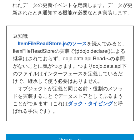
れたデータの更新イベントを定義します。データが更
新されたとき通知する機能が必要なとき実装します。
豆知識
ItemFileReadStore.jsのソース
を読んでみると、
ItemFileReadStoreの実装ではdojo.declare()による
継承はされておらず、dojo.data.api.Readへの参照
がないことに気がつきます。つまりdojo.data.api下
のファイルはインターフェースを定義しているだ
けで、継承して使う必要はありません。
オブジェクトが定義と同じ名前・役割のメソッ
ドを実装することでデータストアとしてふるまう
ことができます（これは
ダック・タイピング
と呼
ばれる手法です）。
次のページ