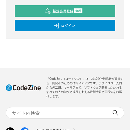
新規会員登録
無料
ログイン
「CodeZine（コードジン）」は、株式会社翔泳社が運営す
る、開発者のための情報メディアです。テクノロジー入門
からAI活用、キャリアまで、ソフトウェア開発にかかわる
すべての人の学びと成長を支える最新情報と実践知をお届
けします。
メールバックナンバー