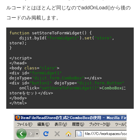
ルコードとはほとんど同じなのでaddOnLoad()から後の
コードのみ掲載します。
function
 setStoreToFormWidget
()
{
    dijit
.
byId
(
"formWidget1"
).
set
(
"store"
,
store
);
}
</
script
>
</
head
>
<
body 
class
=
"claro"
>
<
div id
=
"formWidget1"
dojoType
=
"dijit.form.ComboBox"
></
div
>
<
div id
=
"button1"
 dojoType
=
"dijit.form.Button"
    onClick
=
"setStoreToFormWidget()"
>
ComboBox
に
store
をセット</
div
>
</
body
>
</
html
>