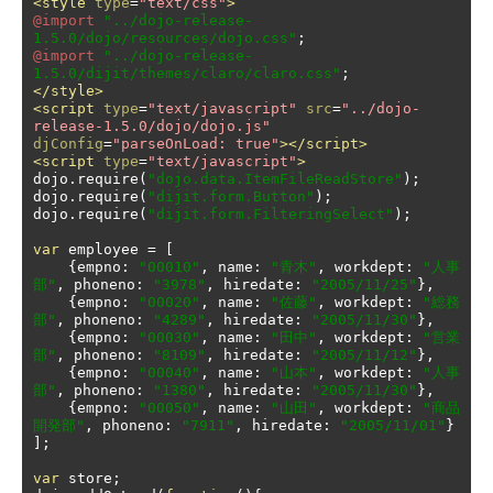
<style
type
=
"text/css"
>
@import
"../dojo-release-
1.5.0/dojo/resources/dojo.css"
;
@import
"../dojo-release-
1.5.0/dijit/themes/claro/claro.css"
;
</style>
<script
type
=
"text/javascript"
src
=
"../dojo-
release-1.5.0/dojo/dojo.js"
djConfig
=
"parseOnLoad: true"
></script>
<script
type
=
"text/javascript"
>
dojo
.
require
(
"dojo.data.ItemFileReadStore"
);
dojo
.
require
(
"dijit.form.Button"
);
dojo
.
require
(
"dijit.form.FilteringSelect"
);
var
 employee 
=
[
{
empno
:
"00010"
,
 name
:
"青木"
,
 workdept
:
"人事
部"
,
 phoneno
:
"3978"
,
 hiredate
:
"2005/11/25"
},
{
empno
:
"00020"
,
 name
:
"佐藤"
,
 workdept
:
"総務
部"
,
 phoneno
:
"4289"
,
 hiredate
:
"2005/11/30"
},
{
empno
:
"00030"
,
 name
:
"田中"
,
 workdept
:
"営業
部"
,
 phoneno
:
"8109"
,
 hiredate
:
"2005/11/12"
},
{
empno
:
"00040"
,
 name
:
"山本"
,
 workdept
:
"人事
部"
,
 phoneno
:
"1380"
,
 hiredate
:
"2005/11/30"
},
{
empno
:
"00050"
,
 name
:
"山田"
,
 workdept
:
"商品
開発部"
,
 phoneno
:
"7911"
,
 hiredate
:
"2005/11/01"
}
];
var
 store
;