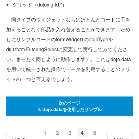
グリッド（dojox.grid.*）
同タイプのウィジェットならばほとんどコードに手を
加えることなく部品を入れ替えることができます（ため
しにサンプルコードのformWidget1のdojoTypeを
dijit.form.FilteringSelectに変更して実行してみてくださ
い。まったく同じように動作します）。これはdojo.data
を用いて統一された操作でデータを利用することのメリ
ットの一つと言えるでしょう。
次のページ
4. dojo.dataを使用したサンプル
1
2
3
4
5