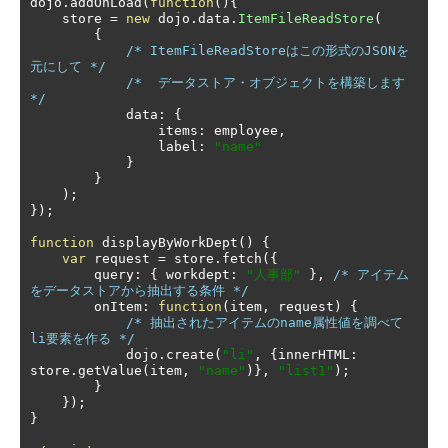
dojo
.
addOnLoad
(
function
(){
    store 
=
new
 dojo
.
data
.
ItemFileReadStore
(
{
/* ItemFileReadStoreはこの形式のJSONを
元にして */
/*  データストア・オブジェクトを構築します                
*/
            data
:
{
                items
:
 employee
,
                label
:
"name"
}
}
);
});
function
 displayByWorkDept
()
{
var
 request 
=
 store
.
fetch
({
        query
:
{
 workdept
:
"人事部"
},
/* アイテム
をデータストアから抽出する条件 */
        onItem
:
function
(
item
,
 request
)
{
/* 抽出されたアイテムのname属性値を調べて
li要素を作る */
            dojo
.
create
(
"li"
,
{
innerHTML
:
store
.
getValue
(
item
,
"name"
)},
"list1"
);
}
});
}