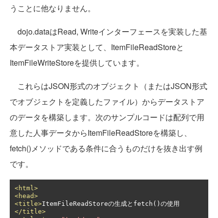
うことに他なりません。
dojo.dataはRead, Writeインターフェースを実装した基
本データストア実装として、ItemFileReadStoreと
ItemFileWriteStoreを提供しています。
これらはJSON形式のオブジェクト（またはJSON形式
でオブジェクトを定義したファイル）からデータストア
のデータを構築します。次のサンプルコードは配列で用
意した人事データからItemFileReadStoreを構築し、
fetch()メソッドである条件に合うものだけを抜き出す例
です。
<html>
<head>
<title>
ItemFileReadStoreの生成とfetch()の使用
</title>