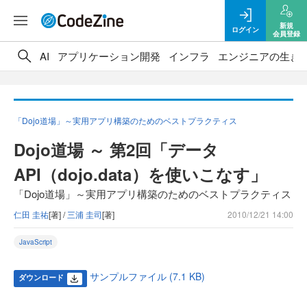
新規
ログイン
会員登録
AI
アプリケーション開発
インフラ
エンジニアの生き
「Dojo道場」～実用アプリ構築のためのベストプラクティス
Dojo道場 ～ 第2回「データ
API（dojo.data）を使いこなす」
「Dojo道場」～実用アプリ構築のためのベストプラクティス
仁田 圭祐
[著] /
三浦 圭司
[著]
2010/12/21 14:00
JavaScript
サンプルファイル (7.1 KB)
ダウンロード