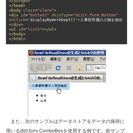
</script>
</head>
<body
class
=
"claro"
>
<div
id
=
"button1"
dojoType
=
"dijit.form.Button"
onClick
=
"
displayByWorkDept
()
"
>
人事部所属の人物を抽出
</div>
<ul
id
=
"list1"
></ul>
</body>
</html>
また、次のサンプルはデータストアをデータの保持に
用いるdijit.form.ComboBoxを使用する例です。前サンプ