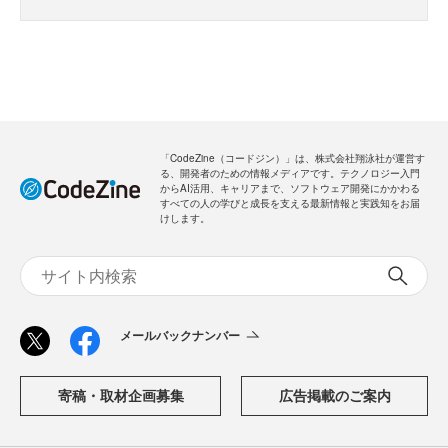
「CodeZine（コードジン）」は、株式会社翔泳社が運営す
る、開発者のための情報メディアです。テクノロジー入門
からAI活用、キャリアまで、ソフトウェア開発にかかわる
すべての人の学びと成長を支える最新情報と実践知をお届
けします。
メールバックナンバー
寄稿・取材企画募集
広告掲載のご案内