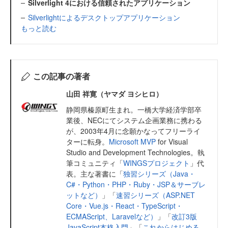
Silverlight 4における信頼されたアプリケーション
Silverlightによるデスクトップアプリケーション
もっと読む
この記事の著者
山田 祥寛（ヤマダ ヨシヒロ）
静岡県榛原町生まれ。一橋大学経済学部卒
業後、NECにてシステム企画業務に携わる
が、2003年4月に念願かなってフリーライ
ターに転身。
Microsoft MVP
for Visual
Studio and Development Technologies。執
筆コミュニティ「
WINGSプロジェクト
」代
表。主な著書に「
独習シリーズ（Java・
C#・Python・PHP・Ruby・JSP＆サーブレ
ットなど）
」「
速習シリーズ（ASP.NET
Core・Vue.js・React・TypeScript・
ECMAScript、Laravelなど）
」「
改訂3版
JavaScript本格入門
」「
これからはじめる