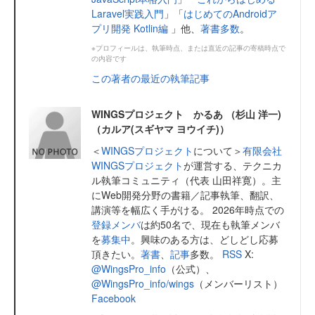
Laravel実践入門
」「
はじめてのAndroidア
プリ開発 Kotlin編
」他、
著書多数
。
※プロフィールは、執筆時点、または直近の記事の寄稿時点で
の内容です
この著者の最近の執筆記事
WINGSプロジェクト かるあ （杉山 洋一)
（カルア(スギヤマ ヨウイチ)）
＜
WINGSプロジェクト
について＞
有限会社
WINGSプロジェクト
が運営する、テクニカ
ル執筆コミュニティ（代表 山田祥寛）。主
にWeb開発分野の書籍／記事執筆、翻訳、
講演等を幅広く手がける。 2026年時点での
登録メンバ
は約50名で、現在も執筆メンバ
を
募集中
。興味のある方は、どしどし応募
頂きたい。
著書
、
記事
多数。
RSS
X:
@WingsPro_info
（公式）、
@WingsPro_info/wings
（メンバーリスト）
Facebook