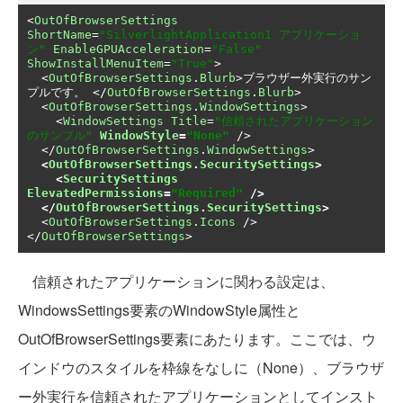
<
OutOfBrowserSettings
ShortName
=
"SilverlightApplication1 アプリケーショ
ン"
EnableGPUAcceleration
=
"False"
ShowInstallMenuItem
=
"True"
>
<
OutOfBrowserSettings
.
Blurb
>ブラウザー外実行のサン
プルです。
</
OutOfBrowserSettings
.
Blurb
>
<
OutOfBrowserSettings
.
WindowSettings
>
<
WindowSettings
Title
=
"信頼されたアプリケーション
のサンプル"
WindowStyle
=
"None"
/>
</
OutOfBrowserSettings
.
WindowSettings
>
<
OutOfBrowserSettings
.
SecuritySettings
>
<
SecuritySettings
ElevatedPermissions
=
"Required"
/>
</
OutOfBrowserSettings
.
SecuritySettings
>
<
OutOfBrowserSettings
.
Icons
/>
</
OutOfBrowserSettings
>
信頼されたアプリケーションに関わる設定は、
WindowsSettings要素のWindowStyle属性と
OutOfBrowserSettings要素にあたります。ここでは、ウ
インドウのスタイルを枠線をなしに（None）、ブラウザ
ー外実行を信頼されたアプリケーションとしてインスト