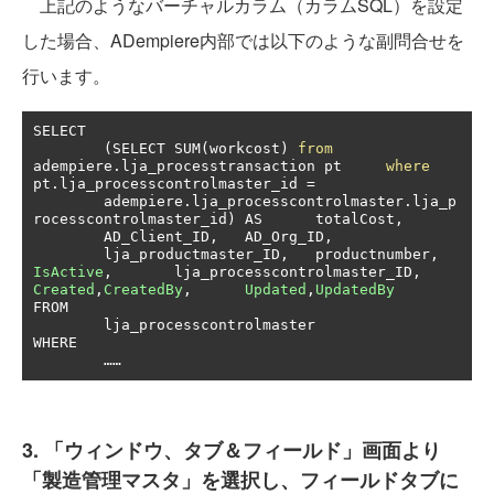
上記のようなバーチャルカラム（カラムSQL）を設定
した場合、ADempiere内部では以下のような副問合せを
行います。
SELECT

(
SELECT SUM
(
workcost
)
from
adempiere
.
lja_processtransaction pt 	
where
pt
.
lja_processcontrolmaster_id 
=
 	adempiere
.
lja_processcontrolmaster
.
lja_p
rocesscontrolmaster_id
)
 AS 	totalCost
,
 	AD_Client_ID
,
 	AD_Org_ID
,
 	lja_productmaster_ID
,
 	productnumber
,
IsActive
,
 	lja_processcontrolmaster_ID
,
Created
,
CreatedBy
,
Updated
,
UpdatedBy
FROM

	lja_processcontrolmaster

WHERE

……
3. 「ウィンドウ、タブ＆フィールド」画面より
「製造管理マスタ」を選択し、フィールドタブに