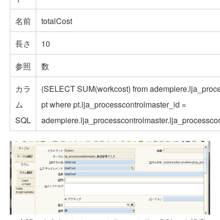
名前
totalCost
長さ
10
参照
数
カラ
(SELECT SUM(workcost) from adempiere.lja_proce
ム
pt where pt.lja_processcontrolmaster_id =
SQL
adempiere.lja_processcontrolmaster.lja_processcon