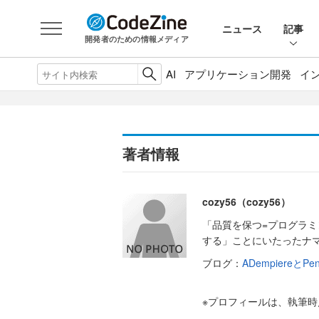
ニュース
記事
開発者のための情報メディア
AI
アプリケーション開発
イ
著者情報
cozy56（cozy56）
「品質を保つ=プログラミ
する」ことにいたったナ
ブログ：
ADempiereとPe
※プロフィールは、執筆