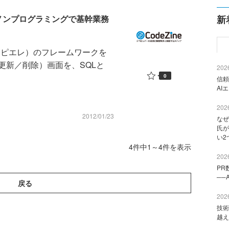
ってノンプログラミングで基幹業務
新
アデンピエレ）のフレームワークを
更新／削除）画面を、SQLと
2026
0
信頼
AI
2026
2012/01/23
なぜ
氏が
い2
4件中1～4件を表示
2026
PR
──
戻る
2026
技術
越え