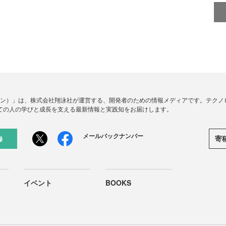
ードジン）」は、株式会社翔泳社が運営する、開発者のための情報メディアです。テク
ての人の学びと成長を支える最新情報と実践知をお届けします。
メールバックナンバー
寄
録
イベント
BOOKS