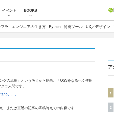
イベント
BOOKS
ンフラ
エンジニアの生き方
Python
開発ツール
UX／デザイン
ア
ングの流用」という考えから結果、「OSSをなるべく使用
マクラ人間です。
1
ntaho、、、
2
時点、または直近の記事の寄稿時点での内容です