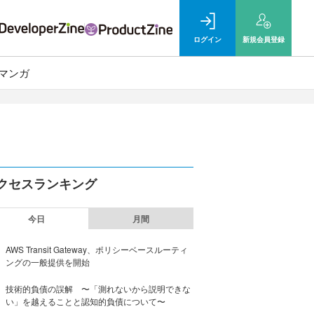
ログイン
新規
会員登録
マンガ
クセスランキング
今日
月間
AWS Transit Gateway、ポリシーベースルーティ
ングの一般提供を開始
技術的負債の誤解 〜「測れないから説明できな
い」を越えることと認知的負債について〜