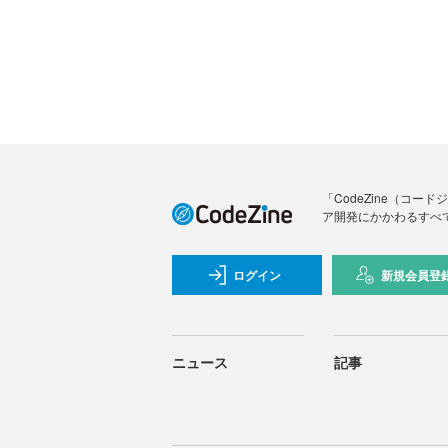
「CodeZine（コ
ア開発にかかわるすべ
ログイン
新規会員登
ニュース
記事