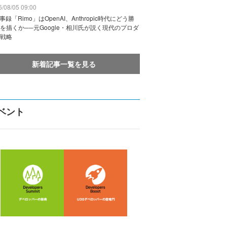
/08/05 09:00
議事録「Rimo」はOpenAI、Anthropic時代にどう勝
を描くか──元Google・相川氏が説く現代のプロダ
戦略
新着記事一覧を見る
ベント