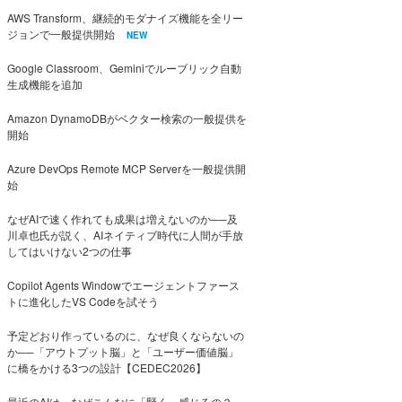
AWS Transform、継続的モダナイズ機能を全リー
ジョンで一般提供開始
NEW
Google Classroom、Geminiでルーブリック自動
生成機能を追加
Amazon DynamoDBがベクター検索の一般提供を
開始
Azure DevOps Remote MCP Serverを一般提供開
始
なぜAIで速く作れても成果は増えないのか──及
川卓也氏が説く、AIネイティブ時代に人間が手放
してはいけない2つの仕事
Copilot Agents Windowでエージェントファース
トに進化したVS Codeを試そう
予定どおり作っているのに、なぜ良くならないの
か──「アウトプット脳」と「ユーザー価値脳」
に橋をかける3つの設計【CEDEC2026】
最近のAIは、なぜこんなに「賢く」感じるの？