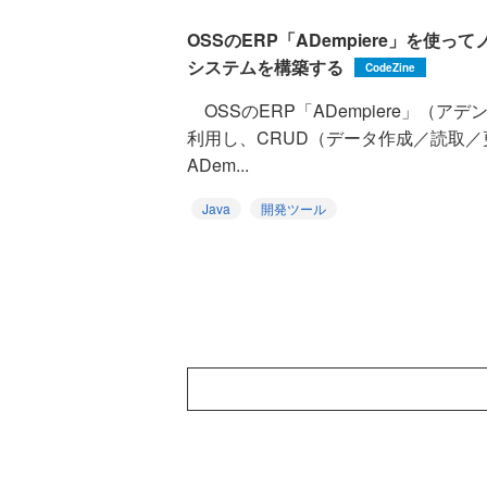
OSSのERP「ADempiere」を使
システムを構築する
CodeZine
OSSのERP「ADempiere」（
利用し、CRUD（データ作成／読取／
ADem...
Java
開発ツール