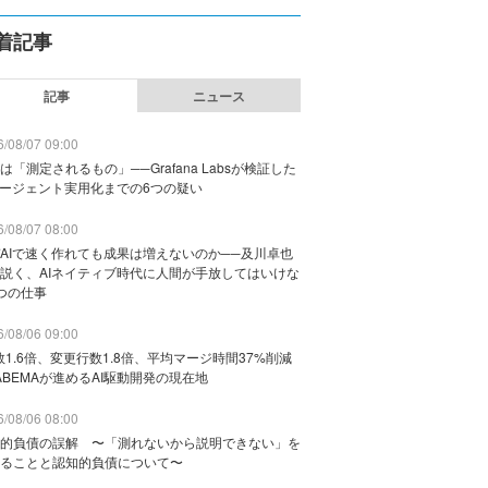
着記事
記事
ニュース
/08/07 09:00
は「測定されるもの」──Grafana Labsが検証した
エージェント実用化までの6つの疑い
/08/07 08:00
AIで速く作れても成果は増えないのか──及川卓也
説く、AIネイティブ時代に人間が手放してはいけな
つの仕事
/08/06 09:00
数1.6倍、変更行数1.8倍、平均マージ時間37%削減
ABEMAが進めるAI駆動開発の現在地
/08/06 08:00
的負債の誤解 〜「測れないから説明できない」を
ることと認知的負債について〜