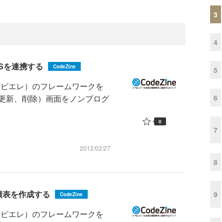
3
4
SSを連携する
CodeZine
5
アデンピエレ）のフレームワークを
6
、更新、削除）画面をノンプログ
0
7
2012/02/27
8
実績表を作成する
9
CodeZine
アデンピエレ）のフレームワークを