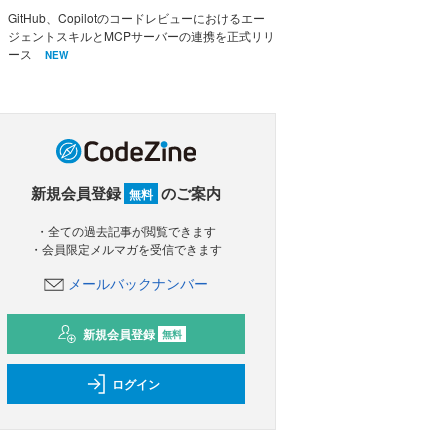
GitHub、Copilotのコードレビューにおけるエー
ジェントスキルとMCPサーバーの連携を正式リリ
ース
NEW
新規会員登録
のご案内
無料
・全ての過去記事が閲覧できます
・会員限定メルマガを受信できます
メールバックナンバー
新規会員登録
無料
ログイン