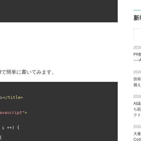
新
2026
PR
──
riptで簡単に書いてみます。
2026
技術
越え
2026
ル
</title>
AI
ち筋
avascript"
>
クト
2026
 i 
++)
{
大量
{
Co