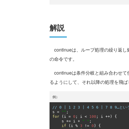
解説
continueは、ループ処理の繰り
の命令です。
continueは条件分岐と組み合わせて
るようにして、それ以降の処理を飛ば
例）
// 0 | 1 2 3 | 4 5 6 | 7 8 9
s 
=
""
;
for
(
i 
=
0
;
 i 
<
100
;
 i 
++)
{
    s 
+=
 i 
+
" "
;
if
(
i 
%
3
!=
0
)
{