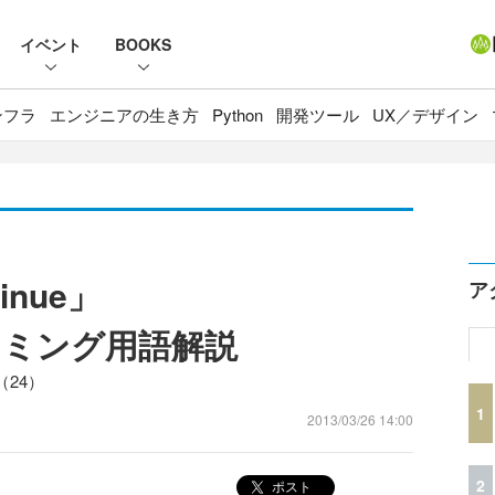
イベント
BOOKS
ンフラ
エンジニアの生き方
Python
開発ツール
UX／デザイン
nue」
ア
ラミング用語解説
24）
1
2013/03/26 14:00
2
ポスト