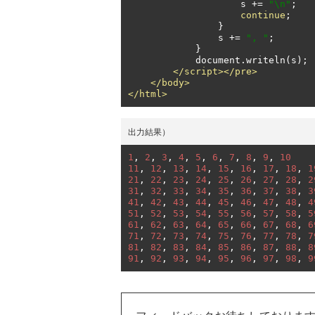
                    s 
+=
"\n"
;
continue
;
}
                s 
+=
", "
;
}
            document
.
writeln
(
s
);
</script></pre>
</body>
</html>
出力結果）
1
,
2
,
3
,
4
,
5
,
6
,
7
,
8
,
9
,
10
11
,
12
,
13
,
14
,
15
,
16
,
17
,
18
,
1
21
,
22
,
23
,
24
,
25
,
26
,
27
,
28
,
2
31
,
32
,
33
,
34
,
35
,
36
,
37
,
38
,
3
41
,
42
,
43
,
44
,
45
,
46
,
47
,
48
,
4
51
,
52
,
53
,
54
,
55
,
56
,
57
,
58
,
5
61
,
62
,
63
,
64
,
65
,
66
,
67
,
68
,
6
71
,
72
,
73
,
74
,
75
,
76
,
77
,
78
,
7
81
,
82
,
83
,
84
,
85
,
86
,
87
,
88
,
8
91
,
92
,
93
,
94
,
95
,
96
,
97
,
98
,
9