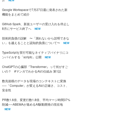
NEW
Google Workspaceで7月27日週に発表された新
機能をまとめて紹介
GitHub Spark、新規ユーザーの受け入れを停止し
8月にサービス終了へ
NEW
技術的負債の誤解 〜「測れないから説明できな
い」を越えることと認知的負債について〜
NEW
TypeScriptを実行可能なネイティブバイナリにコ
ンパイルする「scriptc」公開
NEW
ChatGPTの心臓部『Transformer』って何がすご
いの？ #マンガでわかるAIの仕組み 第1話
数兆規模のデータを現場のコンテキストに変換
──「Computer」が変えるAIの正確さ、コスト、
安全性
PR数1.6倍、変更行数1.8倍、平均マージ時間37%
削減──ABEMAが進めるAI駆動開発の現在地
NEW