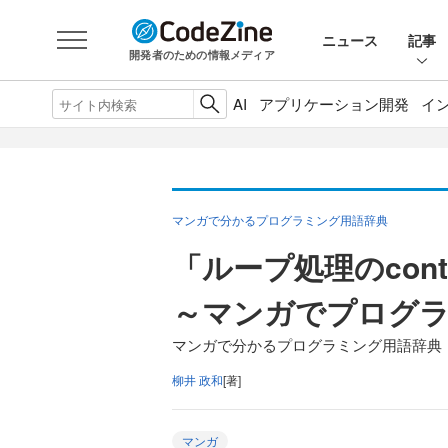
ニュース
記事
開発者のための情報メディア
AI
アプリケーション開発
イ
マンガで分かるプログラミング用語辞典
「ループ処理のconti
～マンガでプログ
マンガで分かるプログラミング用語辞典（
柳井 政和
[著]
マンガ