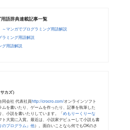
グ用語辞典連載記事一覧
 ～マンガでプログラミング用語解説
グラミング用語解説
ング用語解説
マサカズ）
合同会社 代表社員
http://crocro.com/
オンラインソフト
ラムを書いたり、ゲームを作ったり、記事を執筆した
り、小説を書いたりしています。「
めもりーくりーな
フト大賞に入賞。最近は、小説家デビューして小説も書
りのプログラム』他
）。面白いことなら何でもOKのさ