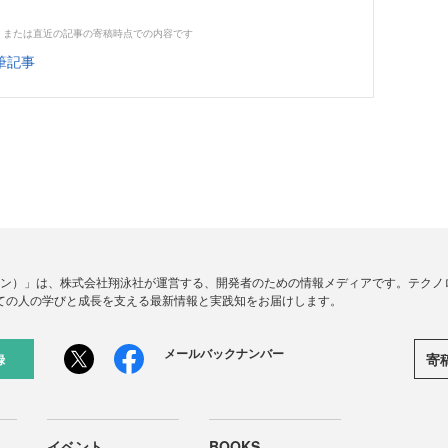
。
、または直近の記事の寄稿時点での内容です
筆記事
ードジン）」は、株式会社翔泳社が運営する、開発者のための情報メディアです。テク
ての人の学びと成長を支える最新情報と実践知をお届けします。
メールバックナンバー
寄
録
イベント
BOOKS