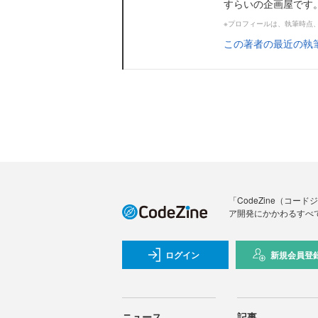
すらいの企画屋です
※プロフィールは、執筆時点
この著者の最近の執
「CodeZine（コ
ア開発にかかわるすべ
ログイン
新規会員登
ニュース
記事