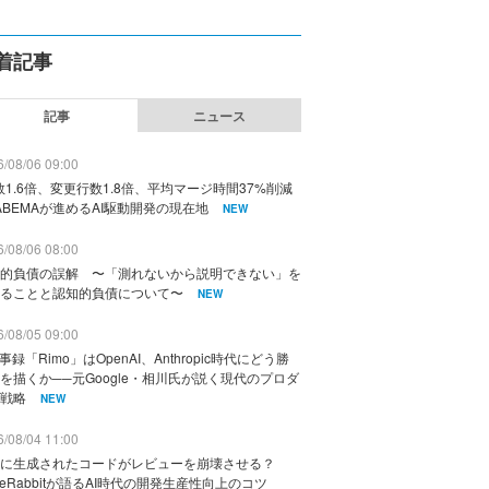
着記事
記事
ニュース
/08/06 09:00
数1.6倍、変更行数1.8倍、平均マージ時間37%削減
ABEMAが進めるAI駆動開発の現在地
NEW
/08/06 08:00
的負債の誤解 〜「測れないから説明できない」を
ることと認知的負債について〜
NEW
/08/05 09:00
議事録「Rimo」はOpenAI、Anthropic時代にどう勝
を描くか──元Google・相川氏が説く現代のプロダ
戦略
NEW
/08/04 11:00
に生成されたコードがレビューを崩壊させる？
deRabbitが語るAI時代の開発生産性向上のコツ