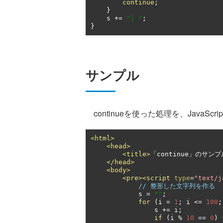
continue
;
}
    s 
+=
"| "
;
}
サンプル
continueを使った処理を、JavaSc
<html>
<head>
<title>
「continue」のサンプ
</head>
<body>
<pre><script
type
=
"text/j
// 整形した文字列を作る
            s 
=
""
;
for
(
i 
=
1
;
 i 
<=
100
;
                s 
+=
 i
;
if
(
i 
%
10
==
0
)