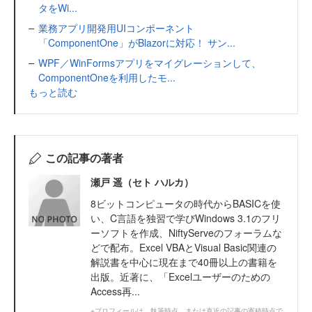
タをWi...
業務アプリ開発用UIコンポーネント
「ComponentOne」がBlazorに対応！ サン...
WPF／WinFormsアプリをマイグレーションして、
ComponentOneを利用したモ...
もっと読む
この記事の著者
瀬戸 遥（セト ハルカ）
8ビットコンピュータの時代からBASICを使
い、C言語を独習で学びWindows 3.1のフリ
ーソフトを作成、NiftyServeのフォーラムな
どで配布。Excel VBAとVisual Basic関連の
解説書を中心に現在まで40冊以上の書籍を
出版。近著に、「Excelユーザーのための
Access再...
※プロフィールは、執筆時点、または直近の記事の寄稿時点で