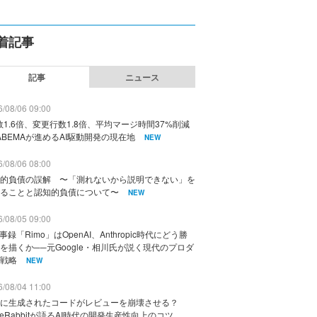
着記事
記事
ニュース
/08/06 09:00
数1.6倍、変更行数1.8倍、平均マージ時間37%削減
ABEMAが進めるAI駆動開発の現在地
NEW
/08/06 08:00
的負債の誤解 〜「測れないから説明できない」を
ることと認知的負債について〜
NEW
/08/05 09:00
議事録「Rimo」はOpenAI、Anthropic時代にどう勝
を描くか──元Google・相川氏が説く現代のプロダ
戦略
NEW
/08/04 11:00
に生成されたコードがレビューを崩壊させる？
deRabbitが語るAI時代の開発生産性向上のコツ