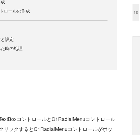
作成
uコントロールの作成
10
置と設定
れた時の処理
BoxコントロールとC1RadialMenuコントロール
ックするとC1RadialMenuコントロールがポッ