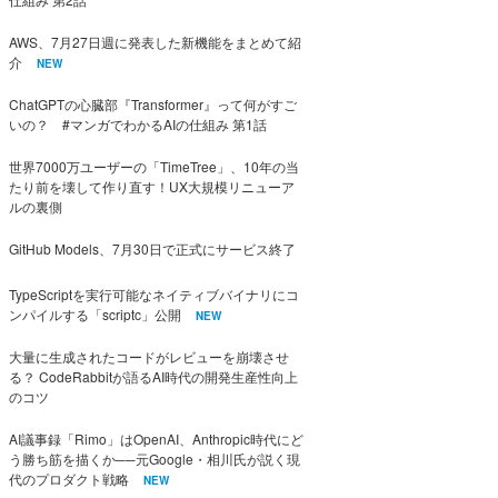
AWS、7月27日週に発表した新機能をまとめて紹
介
NEW
ChatGPTの心臓部『Transformer』って何がすご
いの？ #マンガでわかるAIの仕組み 第1話
世界7000万ユーザーの「TimeTree」、10年の当
たり前を壊して作り直す！UX大規模リニューア
ルの裏側
GitHub Models、7月30日で正式にサービス終了
TypeScriptを実行可能なネイティブバイナリにコ
ンパイルする「scriptc」公開
NEW
大量に生成されたコードがレビューを崩壊させ
る？ CodeRabbitが語るAI時代の開発生産性向上
のコツ
AI議事録「Rimo」はOpenAI、Anthropic時代にど
う勝ち筋を描くか──元Google・相川氏が説く現
代のプロダクト戦略
NEW