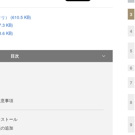
3
(610.5 KB)
3 KB)
4
6 KB)
5
目次
6
7
注意事項
8
ンストール
9
照の追加