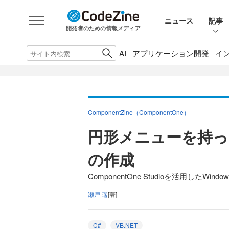
ニュース
記事
開発者のための情報メディア
AI
アプリケーション開発
イ
ComponentZine（ComponentOne）
円形メニューを持っ
の作成
ComponentOne Studioを活用した
瀬戸 遥
[著]
C#
VB.NET