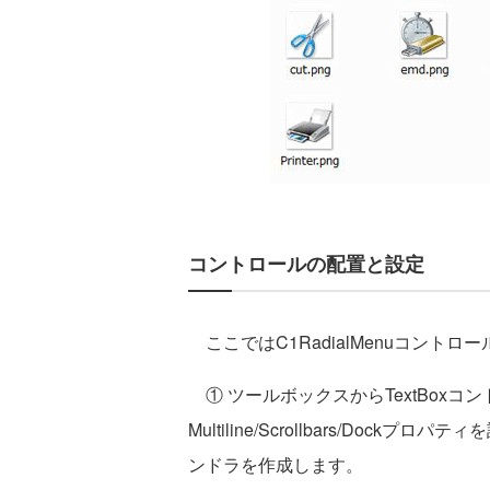
コントロールの配置と設定
ここではC1RadialMenuコント
① ツールボックスからTextBox
Multiline/Scrollbars/Dockプ
ンドラを作成します。