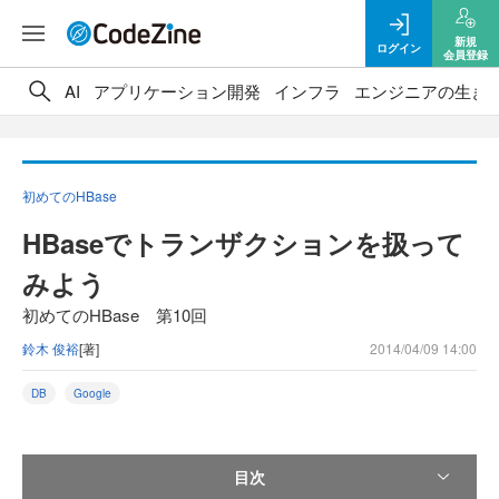
新規
ログイン
会員登録
AI
アプリケーション開発
インフラ
エンジニアの生き
初めてのHBase
HBaseでトランザクションを扱って
みよう
初めてのHBase 第10回
鈴木 俊裕
[著]
2014/04/09 14:00
DB
Google
目次