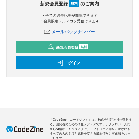
新規会員登録
のご案内
無料
・全ての過去記事が閲覧できます
・会員限定メルマガを受信できます
メールバックナンバー
新規会員登録
無料
ログイン
「CodeZine（コードジン）」は、株式会社翔泳社が運営す
る、開発者のための情報メディアです。テクノロジー入門
からAI活用、キャリアまで、ソフトウェア開発にかかわる
すべての人の学びと成長を支える最新情報と実践知をお届
けします。