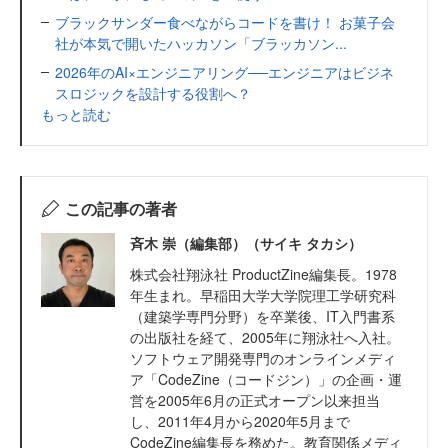
ブラックサンダー食べながらコードを書け！ お菓子会
社が本気で開いたハッカソン「ブラッカソン...
2026年のAI×エンジニアリング──エンジニアはビジネ
スロジックを設計する役割へ？
もっと読む
この記事の著者
斉木 崇（編集部）（サイキ タカシ）
株式会社翔泳社 ProductZine編集長。1978
年生まれ。早稲田大学大学院理工学研究科
（建築学専門分野）を卒業後、IT入門書系
の出版社を経て、2005年に翔泳社へ入社。
ソフトウェア開発専門のオンラインメディ
ア「CodeZine（コードジン）」の企画・運
営を2005年6月の正式オープン以来担当
し、2011年4月から2020年5月まで
CodeZine編集長を務めた。教育関係メディ