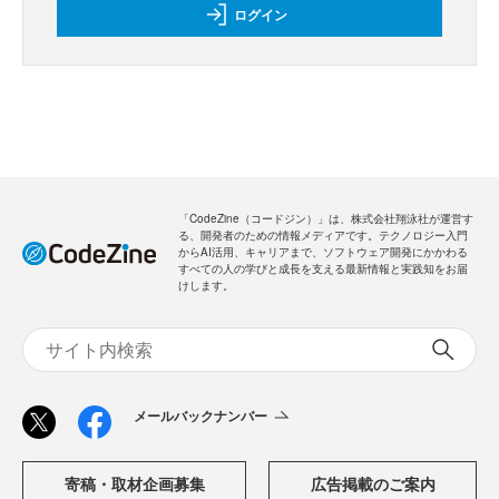
ログイン
「CodeZine（コードジン）」は、株式会社翔泳社が運営す
る、開発者のための情報メディアです。テクノロジー入門
からAI活用、キャリアまで、ソフトウェア開発にかかわる
すべての人の学びと成長を支える最新情報と実践知をお届
けします。
メールバックナンバー
寄稿・取材企画募集
広告掲載のご案内