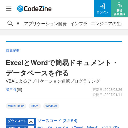
新規
ログイン
会員登録
AI
アプリケーション開発
インフラ
エンジニアの生き
特集記事
ExcelとWordで簡易ドキュメント・
データベースを作る
VBAによるアプリケーション連携プログラミング
瀬戸 遥
[著]
更新日: 2008/08/26
公開日: 2007/01/11
Visual Basic
Office
Windows
ソースコード (2.2 KB)
ダウンロード
サンプルファイル（Excel・Word） (37.7 KB)