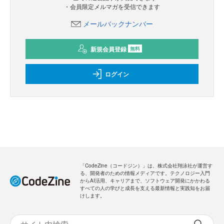
・会員限定メルマガを受信できます
メールバックナンバー
新規会員登録
無料
ログイン
「CodeZine（コードジン）」は、株式会社翔泳社が運営す
る、開発者のための情報メディアです。テクノロジー入門
からAI活用、キャリアまで、ソフトウェア開発にかかわる
すべての人の学びと成長を支える最新情報と実践知をお届
けします。