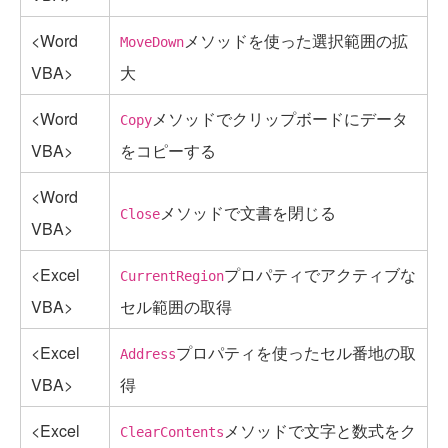
<Word
メソッドを使った選択範囲の拡
MoveDown
VBA>
大
<Word
メソッドでクリップボードにデータ
Copy
VBA>
をコピーする
<Word
メソッドで文書を閉じる
Close
VBA>
<Excel
プロパティでアクティブな
CurrentRegion
VBA>
セル範囲の取得
<Excel
プロパティを使ったセル番地の取
Address
VBA>
得
<Excel
メソッドで文字と数式をク
ClearContents