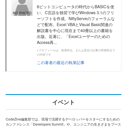
8ビットコンピュータの時代からBASICを使
い、C言語を独習で学びWindows 3.1のフリ
ーソフトを作成、NiftyServeのフォーラムな
どで配布。Excel VBAとVisual Basic関連の
解説書を中心に現在まで40冊以上の書籍を
出版。近著に、「Excelユーザーのための
Access再...
※プロフィールは、執筆時点、または直近の記事の寄稿時点で
の内容です
この著者の最近の執筆記事
イベント
CodeZine編集部では、現場で活躍するデベロッパーをスターにするための
カンファレンス「Developers Summit」や、エンジニアの生きざまをブース