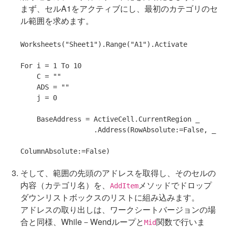
まず、セルA1をアクティブにし、最初のカテゴリのセ
ル範囲を求めます。
Worksheets(
"Sheet1"
).Range(
"A1"
).Activate

For
 i = 1 
To
 10

    C = 
""
    ADS = 
""
    j = 0

    BaseAddress = ActiveCell.CurrentRegion _

                  .Address(RowAbsolute:=
False
, _

ColumnAbsolute:=
False
そして、範囲の先頭のアドレスを取得し、そのセルの
内容（カテゴリ名）を、
メソッドでドロップ
AddItem
ダウンリストボックスのリストに組み込みます。
アドレスの取り出しは、ワークシートバージョンの場
合と同様、While－Wendループと
関数で行いま
Mid