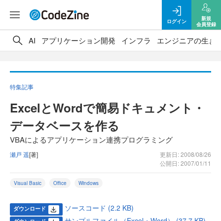
新規
ログイン
会員登録
AI
アプリケーション開発
インフラ
エンジニアの生き
特集記事
ExcelとWordで簡易ドキュメント・
データベースを作る
VBAによるアプリケーション連携プログラミング
瀬戸 遥
[著]
更新日: 2008/08/26
公開日: 2007/01/11
Visual Basic
Office
Windows
ソースコード (2.2 KB)
ダウンロード
サンプルファイル（Excel・Word） (37.7 KB)