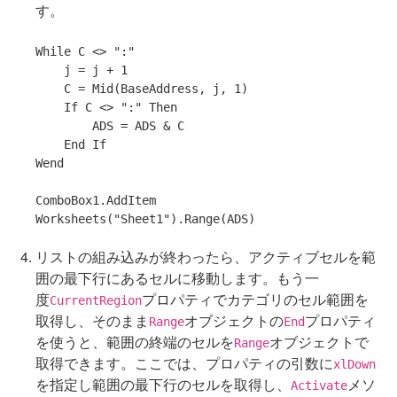
す。
While
 C <> 
":"
    j = j + 1

    C = Mid(BaseAddress, j, 1)

If
 C <> 
":"
Then
        ADS = ADS & C

End
If
Wend

ComboBox1.AddItem 
Worksheets(
"Sheet1"
リストの組み込みが終わったら、アクティブセルを範
囲の最下行にあるセルに移動します。もう一
度
プロパティでカテゴリのセル範囲を
CurrentRegion
取得し、そのまま
オブジェクトの
プロパティ
Range
End
を使うと、範囲の終端のセルを
オブジェクトで
Range
取得できます。ここでは、プロパティの引数に
xlDown
を指定し範囲の最下行のセルを取得し、
メソ
Activate