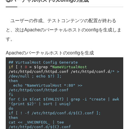
ユーザーの作成、テストコンテンツの配置が終わる
と、次はApacheのバーチャルホストのconfigを生成しま
す。
Apacheのバーチャルホストのconfigを生成
## VirtualHost Config Generate
if
[
!
0
=
 $
(
grep 
^
NameVirtualHost
/
etc
/
httpd
/
conf
/
httpd
.
conf 
/
etc
/
httpd
/
conf
.
d
/* > 
/dev/null ; echo $?) ];

then

  echo "NameVirtualHost *:80" >> 
/etc/httpd/conf/httpd.conf

fi

for C in $(cat ${VHLIST} | grep -i ^create | awk 
'{print $2}' | sort | uniq)

do

if [ ! -f /etc/httpd/conf.d/${C}.conf ];

then

cat << _VHCONFEOL_ | tee 
/etc/httpd/conf.d/${C}.conf
