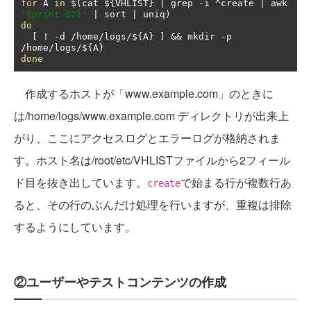
for
 A 
in
 $
(
cat $
{
VHLIST
}
|
 grep 
-
i 
^
create 
|
 awk 
'{print $2}'
|
 sort 
|
 uniq
)
do
[
!
-
d 
/
home
/
logs
/
$
{
A
}
]
&&
 mkdir 
-
p 
/
home
/
logs
/
$
{
A
}
done
作成するホストが「www.example.com」のときに
は/home/logs/www.example.com ディレクトリが出来上
がり、ここにアクセスログとエラーログが格納されま
す。ホスト名は/root/etc/VHLISTファイルから2フィール
ド目を抜き出しています。
で始まる行が複数行あ
create
ると、その行のぶんだけ処理を行いますが、重複は排除
するようにしています。
②ユーザーやテストコンテンツの作成