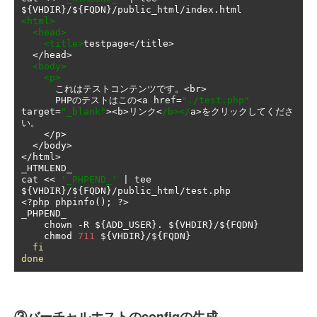
$
{
VHDIR
}/
$
{
FQDN
}/
public_html
/
index
.
<html>
<head>
<title>
testpage
</
title
>
</
head
>
<body>
<p>
これはテストコンテンツです。<
br
>
      PHP
のテストはこの<
a href
=
"./test.php"
target
=
"_blank"
><
b
>リンク<
/b></
a
>をクリックしてくださ
い。
</
p
>
</
body
>
</
html
>
_HTMLEND_

cat 
<<
'_PHPEND_'
|
 tee 
$
{
VHDIR
}/
$
{
FQDN
}/
public_html
/
test
.
<?
php phpinfo
();
?>
_PHPEND_

    chown 
-
R $
{
ADD_USER
}.
 $
{
VHDIR
}/
$
{
FQDN
}
    chmod 
711
 $
{
VHDIR
}/
$
{
FQDN
}
fi
done
③バーチャルホストのconfigの生成