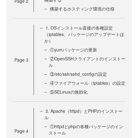
Page
2
構築するホスティング環境の仕様
1. OSインストール直後の各種設定
（iptables、パッケージのアップデートほ
か）
①yumパッケージの更新
②OpenSSHクライアントのインストー
Page
3
ル
③/etc/ssh/sshd_configの設定
④ファイアウォール（iptables）の設定
⑤SELinuxの無効化
2. Apache（httpd）とPHPのインストー
ル
①httpdとphpの各種パッケージのイン
Page
4
ストール