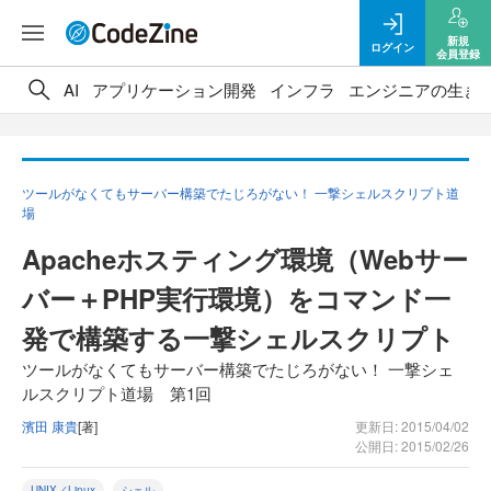
新規
ログイン
会員登録
AI
アプリケーション開発
インフラ
エンジニアの生き
ツールがなくてもサーバー構築でたじろがない！ 一撃シェルスクリプト道
場
Apacheホスティング環境（Webサー
バー＋PHP実行環境）をコマンド一
発で構築する一撃シェルスクリプト
ツールがなくてもサーバー構築でたじろがない！ 一撃シェ
ルスクリプト道場 第1回
濱田 康貴
[著]
更新日: 2015/04/02
公開日: 2015/02/26
UNIX／Linux
シェル