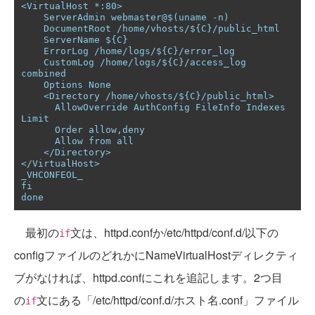
<VirtualHost *:80>

    ServerAdmin webmaster@$(uname -n)

    DocumentRoot /home/vhosts/${C}/public_html

    ServerName ${C}

    ErrorLog /home/logs/${C}/error_log

    CustomLog /home/logs/${C}/access_log 
combined

    Options None

    <Directory /home/vhosts/${C}/public_html>

      AllowOverride AuthConfig FileInfo Indexes 
Limit

      Order allow,deny

      Allow from all

    </Directory>

</VirtualHost>

_VHCONFEOL_

fi

done
最初の
文は、httpd.confか/etc/httpd/conf.d/以下の
if
configファイルのどれかにNameVirtualHostディレクティ
ブがなければ、httpd.confにこれを追記します。2つ目
の
文にある「/etc/httpd/conf.d/ホスト名.conf」ファイル
if