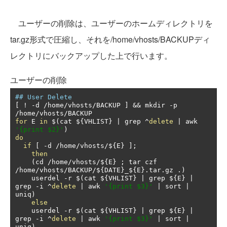
ユーザーの削除は、ユーザーのホームディレクトリを
tar.gz形式で圧縮し、それを/home/vhosts/BACKUPディ
レクトリにバックアップした上で行います。
ユーザーの削除
## User Delete
[
!
-
d 
/
home
/
vhosts
/
BACKUP 
]
&&
 mkdir 
-
p 
/
home
/
vhosts
/
for
 E 
in
 $
(
cat $
{
VHLIST
}
|
 grep 
^
delete
|
 awk 
'{print $2}'
)
do
if
[
-
d 
/
home
/
vhosts
/
$
{
E
}
];
then
(
cd 
/
home
/
vhosts
/
$
{
E
}
;
 tar czf 
/
home
/
vhosts
/
BACKUP
/
$
{
DATE
}
_$
{
E
}.
tar
.
gz 
.)
    userdel 
-
r $
(
cat $
{
VHLIST
}
|
 grep $
{
E
}
|
grep 
-
i 
^
delete
|
 awk 
'{print $3}'
|
 sort 
|
uniq
)
else
    userdel 
-
r $
(
cat $
{
VHLIST
}
|
 grep $
{
E
}
|
grep 
-
i 
^
delete
|
 awk 
'{print $3}'
|
 sort 
|
uniq
)