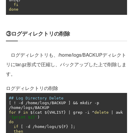
fi
done
③ログディレクトリの削除
ログディレクトリも、/home/logs/BACKUPディレクト
リにtar.gz形式で圧縮し、バックアップした上で削除しま
す。
ログディレクトリの削除
## Log Directory Delete
[
!
-
d 
/
home
/
logs
/
BACKUP 
]
&&
 mkdir 
-
p 
/
home
/
logs
/
for
 F 
in
 $
(
cat $
{
VHLIST
}
|
 grep 
-
i 
^
delete
|
 awk 
'{print $2}'
)
do
if
[
-
d 
/
home
/
logs
/
$
{
F
}
];
then