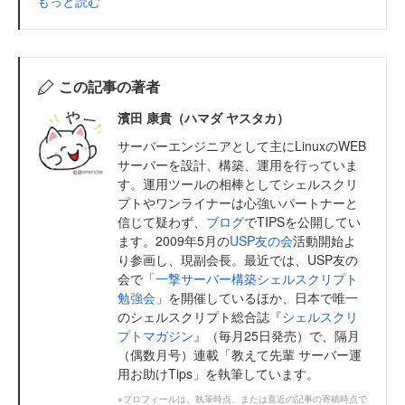
もっと読む
この記事の著者
濱田 康貴（ハマダ ヤスタカ）
サーバーエンジニアとして主にLinuxのWEB
サーバーを設計、構築、運用を行っていま
す。運用ツールの相棒としてシェルスクリ
プトやワンライナーは心強いパートナーと
信じて疑わず、
ブログ
でTIPSを公開してい
ます。2009年5月の
USP友の会
活動開始よ
り参画し、現副会長。最近では、USP友の
会で「
一撃サーバー構築シェルスクリプト
勉強会
」を開催しているほか、日本で唯一
のシェルスクリプト総合誌『
シェルスクリ
プトマガジン
』（毎月25日発売）で、隔月
（偶数月号）連載「教えて先輩 サーバー運
用お助けTips」を執筆しています。
※プロフィールは、執筆時点、または直近の記事の寄稿時点で