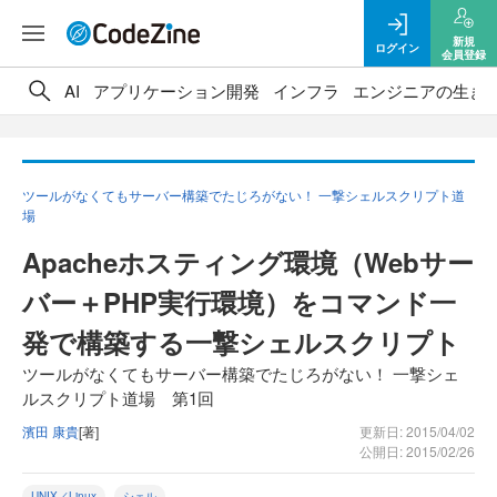
新規
ログイン
会員登録
AI
アプリケーション開発
インフラ
エンジニアの生き
ツールがなくてもサーバー構築でたじろがない！ 一撃シェルスクリプト道
場
Apacheホスティング環境（Webサー
バー＋PHP実行環境）をコマンド一
発で構築する一撃シェルスクリプト
ツールがなくてもサーバー構築でたじろがない！ 一撃シェ
ルスクリプト道場 第1回
濱田 康貴
[著]
更新日: 2015/04/02
公開日: 2015/02/26
UNIX／Linux
シェル