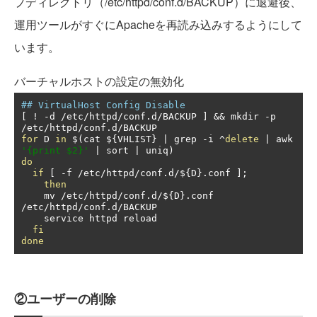
プディレクトリ（/etc/httpd/conf.d/BACKUP）に退避後、
運用ツールがすぐにApacheを再読み込みするようにして
います。
バーチャルホストの設定の無効化
## VirtualHost Config Disable
[
!
-
d 
/
etc
/
httpd
/
conf
.
d
/
BACKUP 
]
&&
 mkdir 
-
p 
/
etc
/
httpd
/
conf
.
d
/
for
 D 
in
 $
(
cat $
{
VHLIST
}
|
 grep 
-
i 
^
delete
|
 awk 
'{print $2}'
|
 sort 
|
 uniq
)
do
if
[
-
f 
/
etc
/
httpd
/
conf
.
d
/
$
{
D
}.
conf 
];
then
    mv 
/
etc
/
httpd
/
conf
.
d
/
$
{
D
}.
conf 
/
etc
/
httpd
/
conf
.
d
/
BACKUP

    service httpd reload

fi
done
②ユーザーの削除