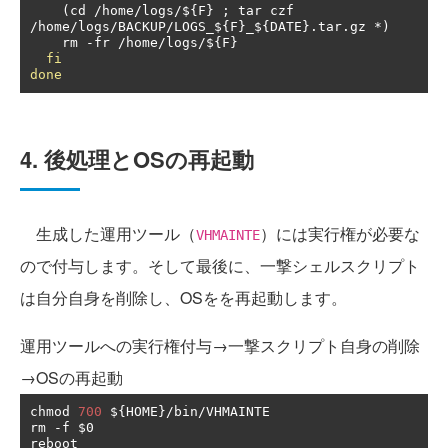
(
cd 
/
home
/
logs
/
$
{
F
}
;
 tar czf 
/
home
/
logs
/
BACKUP
/
LOGS_$
{
F
}
_$
{
DATE
}.
tar
.
gz 
*)
    rm 
-
fr 
/
home
/
logs
/
$
{
F
}
fi
done
4. 後処理とOSの再起動
生成した運用ツール（
）には実行権が必要な
VHMAINTE
ので付与します。そして最後に、一撃シェルスクリプト
は自分自身を削除し、OSをを再起動します。
運用ツールへの実行権付与→一撃スクリプト自身の削除
→OSの再起動
chmod 
700
 $
{
HOME
}/
bin
/
VHMAINTE

rm 
-
f $0

reboot