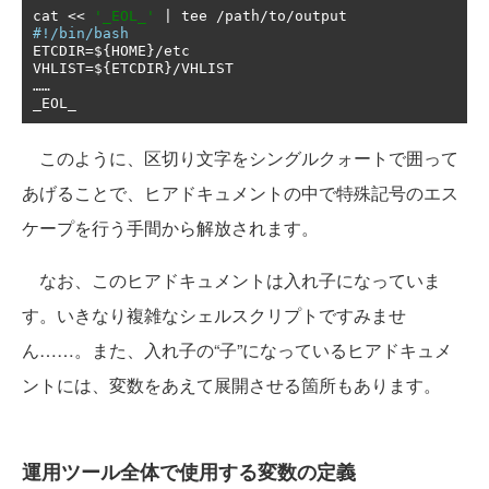
cat 
<<
'_EOL_'
|
 tee 
/
path
/
to
/
#!/bin/bash
ETCDIR
=
$
{
HOME
}/
etc

VHLIST
=
$
{
ETCDIR
}/
……
_EOL_
このように、区切り文字をシングルクォートで囲って
あげることで、ヒアドキュメントの中で特殊記号のエス
ケープを行う手間から解放されます。
なお、このヒアドキュメントは入れ子になっていま
す。いきなり複雑なシェルスクリプトですみませ
ん……。また、入れ子の“子”になっているヒアドキュメ
ントには、変数をあえて展開させる箇所もあります。
運用ツール全体で使用する変数の定義