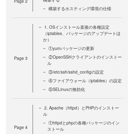
Page
2
構築するホスティング環境の仕様
1. OSインストール直後の各種設定
（iptables、パッケージのアップデートほ
か）
①yumパッケージの更新
②OpenSSHクライアントのインストー
Page
3
ル
③/etc/ssh/sshd_configの設定
④ファイアウォール（iptables）の設定
⑤SELinuxの無効化
2. Apache（httpd）とPHPのインストー
ル
①httpdとphpの各種パッケージのイン
Page
4
ストール