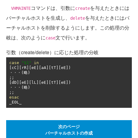
コマンドは、引数に
を与えたときには
VHMAINTE
create
バーチャルホストを生成し、
を与えたときにはバ
delete
ーチャルホストを削除するようにします。この処理の分
岐は、次のように
文で行います。
case
引数（create/delete）に応じた処理の分岐
case
"$1"
in
[
cC
][
rR
][
eE
][
aA
][
tT
][
eE
])
・・・(略)
;;
[
dD
][
eE
][
lL
][
eE
][
tT
][
eE
])
・・・(略)
;;
esac
_EOL_
次のページ
バーチャルホストの作成