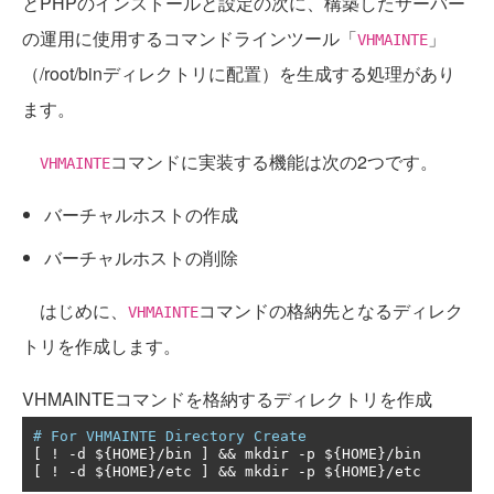
とPHPのインストールと設定の次に、構築したサーバー
の運用に使用するコマンドラインツール「
」
VHMAINTE
（/root/binディレクトリに配置）を生成する処理があり
ます。
コマンドに実装する機能は次の2つです。
VHMAINTE
バーチャルホストの作成
バーチャルホストの削除
はじめに、
コマンドの格納先となるディレク
VHMAINTE
トリを作成します。
VHMAINTEコマンドを格納するディレクトリを作成
# For VHMAINTE Directory Create
[
!
-
d $
{
HOME
}/
bin 
]
&&
 mkdir 
-
p $
{
HOME
}/
[
!
-
d $
{
HOME
}/
etc 
]
&&
 mkdir 
-
p $
{
HOME
}/
etc