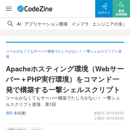
新規
ログイン
会員登録
AI
アプリケーション開発
インフラ
エンジニアの生き
ツールがなくてもサーバー構築でたじろがない！ 一撃シェルスクリプト道
場
Apacheホスティング環境（Webサー
バー＋PHP実行環境）をコマンド一
発で構築する一撃シェルスクリプト
ツールがなくてもサーバー構築でたじろがない！ 一撃シェ
ルスクリプト道場 第1回
濱田 康貴
[著]
更新日: 2015/04/02
公開日: 2015/02/26
UNIX／Linux
シェル