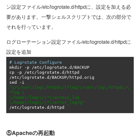
ン設定ファイル/etc/logrotate.d/httpdに、設定を加える必
要があります。一撃シェルスクリプトでは、次の部分で
それを行っています。
ログローテーション設定ファイル/etc/logrotate.d/httpdに
設定を追加
# Logrotate Configure
mkdir 
-
p 
/
etc
/
logrotate
.
d
/
BACKUP

cp 
-
p 
/
etc
/
logrotate
.
d
/
httpd 
/
etc
/
logrotate
.
d
/
BACKUP
/
httpd
.
orig

sed 
-
i 
"s/\/var\/log\/httpd\/\*log/\/var\/log\/httpd\/\
*log \

\/home\/logs\/\*\/access_log 
\/home\/logs\/\*\/error_log/g"
/
etc
/
logrotate
.
d
/
httpd
⑤Apacheの再起動