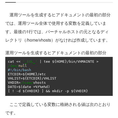
運用ツールを生成するヒアドキュメントの最初の部分
では、運用ツール全体で使用する変数を定義していま
す。最後の1行では、バーチャルホストの元となるディ
レクトリ（/home/vhosts）がなければ作成しています。
運用ツールを生成するヒアドキュメントの最初の部分
cat 
<<
'_EOL_'
|
 tee $
{
HOME
}/
bin
/
VHMAINTE 
>
/dev/
null
#!/bin/bash
ETCDIR
=
$
{
HOME
}/
etc

VHLIST
=
$
{
ETCDIR
}/
VHLIST

VHDIR
=
/home/
vhosts

DATE
=
$
(
date 
+%
Y
%
m
%
d
)
[
!
-
d $
{
VHDIR
}
]
&&
 mkdir 
-
p $
{
VHDIR
}
ここで定義している変数に格納される値は次のとおり
です。