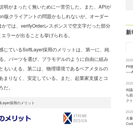
の引数の説明がまったく無いために一苦労した。また、APIが
hon版クライアントの問題かもしれないが、オーダー
では、verifyOrderレスポンスで空文字だった部分
新
さないとエラーが出ることも挙げられる。
ているSoftLayer採用のメリットは、第一に、純
れる。パーツを選び、プラモデルのように自由に組み
2026
PR
ともいえる。第二は、物理環境であるベアメタルの
──
あまりなく、安定している。また、起業家支援とコ
2026
ろだ。
AI
ち筋
クト
ftLayer採用のメリット
2026
大量
Co