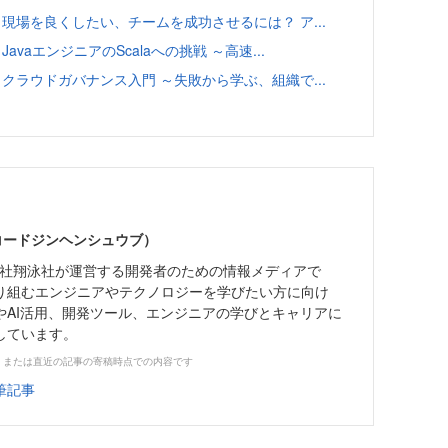
ート 現場を良くしたい、チームを成功させるには？ ア...
JavaエンジニアのScalaへの挑戦 ～高速...
ート クラウドガバナンス入門 ～失敗から学ぶ、組織で...
（コードジンヘンシュウブ）
株式会社翔泳社が運営する開発者のための情報メディアで
り組むエンジニアやテクノロジーを学びたい方に向け
やAI活用、開発ツール、エンジニアの学びとキャリアに
しています。
、または直近の記事の寄稿時点での内容です
筆記事