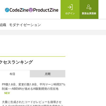
ログイン
新規
会員登録
組織
モダナイゼーション
クセスランキング
今日
月間
PR数1.6倍、変更行数1.8倍、平均マージ時間37%
削減──ABEMAが進めるAI駆動開発の現在地
NEW
大量に生成されたコードがレビューを崩壊させ
る？ CodeRabbitが語るAI時代の開発生産性向上