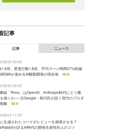
着記事
記事
ニュース
/08/06 09:00
数1.6倍、変更行数1.8倍、平均マージ時間37%削減
ABEMAが進めるAI駆動開発の現在地
NEW
/08/05 09:00
議事録「Rimo」はOpenAI、Anthropic時代にどう勝
を描くか──元Google・相川氏が説く現代のプロダ
戦略
NEW
/08/04 11:00
に生成されたコードがレビューを崩壊させる？
deRabbitが語るAI時代の開発生産性向上のコツ