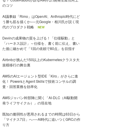
のコツ
AI議事録「Rimo」はOpenAI、Anthropic時代にど
う勝ち筋を描くか──元Google・相川氏が説く現
代のプロダクト戦略
NEW
Devinの成果物の質を上げる！「仕様駆動」と
「ハーネス設計」～仕様を、書く前に伝え、書い
た後に確かめて「1回の依頼で80点」を目指す
Airbnbが挑んだ150以上のKubernetesクラスタ大
規模移行の舞台裏
AWSのAIエージェント型IDE「Kiro」がさらに進
化！ PowersとAgent Skillsで技術コンサルの調
査・回答業務を効率化
AWSジャパン幹部陣に聞く「AI-DLC（AI駆動開
発ライフサイクル）」の現在地
既知の脆弱性が悪用されるまでの時間は63日から
「マイナス7日」へ──AI時代に追いつくGRCの作
り方