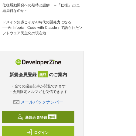
仕様駆動開発への期待と誤解 ～「仕様」とは、
結局何なのか～
ドメイン知識こそがAI時代の開発力になる
──Anthropic「Code with Claude」で語られたソ
フトウェア民主化の現在地
新規会員登録
のご案内
無料
・全ての過去記事が閲覧できます
・会員限定メルマガを受信できます
メールバックナンバー
新規会員登録
無料
ログイン