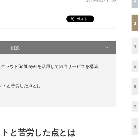
ポスト
3
4
目次
5
・クラウドSoftLayerを活用して独自サービスを構築
メリットと苦労した点とは
6
7
8
メリットと苦労した点とは