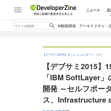
ニュース
記
技術と組織の意思決定を支える
AI駆動開発
アーキテクチャ・
【デブサミ2015】セッションレポート
（AD）
【デブサミ2015】19
「IBM SoftLay
開発 ～セルフポー
ス、Infrastructure 
CodeZine編集部
[著]