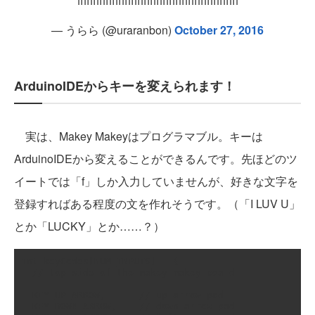
fffffffffffffffffffffffffffffffffffffffffffffffffff
— うらら (@uraranbon)
October 27, 2016
ArduinoIDEからキーを変えられます！
実は、Makey Makeyはプログラマブル。キーは
ArduinoIDEから変えることができるんです。先ほどのツ
イートでは「f」しか入力していませんが、好きな文字を
登録すればある程度の文を作れそうです。（「I LUV U」
とか「LUCKY」とか……？）
int keyCodes[NUM_INPUTS] = {

  // top side of the makey makey board

  KEY_UP_ARROW,      // up arrow pad

  KEY_DOWN_ARROW,    // down arrow pad
