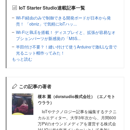
IoT Starter Studio連載記事一覧
Wi-Fi経由のみで制御できる開発ボードが日本から発
売！ 「obniz」で気軽にIoTハッ...
Wi-FiとBLEを搭載！ ディスプレイと、拡張が容易なオ
プションパーツが新感覚の「M5S...
半田付け不要？！縫い付けて使うArduinoで激iLLな音で
光るニット帽作ってみた！
もっと読む
この記事の著者
榎本 麗（dotstudio株式会社）（エノモト
ウララ）
IoTやテクノロジー記事を編集するテクニ
カルエディター。大学3年次から、月間600
万PVのオウンドメディアを運営する株式会
社LIGに約1年半インターンとして参加し、