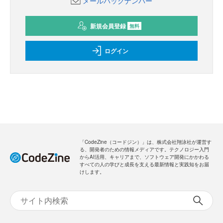
メールバックナンバー
新規会員登録
無料
ログイン
「CodeZine（コードジン）」は、株式会社翔泳社が運営す
る、開発者のための情報メディアです。テクノロジー入門
からAI活用、キャリアまで、ソフトウェア開発にかかわる
すべての人の学びと成長を支える最新情報と実践知をお届
けします。