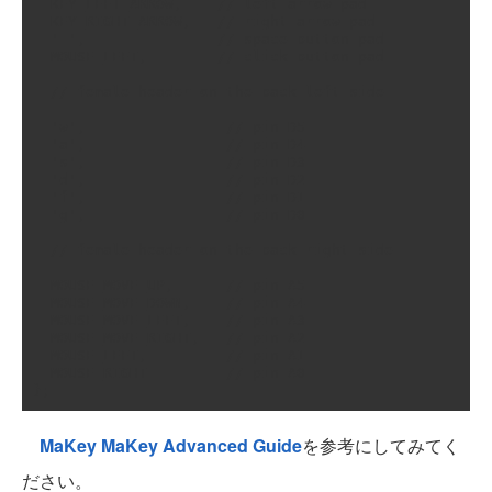
  KEY_LEFT_ARROW,    // left arrow pad

  KEY_RIGHT_ARROW,   // right arrow pad

  ' ',               // space button pad

  MOUSE_LEFT,        // click button pad

  // female header on the back left side

  'w',                // pin D5

  'a',                // pin D4

  's',                // pin D3

  'd',                // pin D2

  'f',                // pin D1

  'g',                // pin D0

  // female header on the back right side

  MOUSE_MOVE_UP,      // pin A5

  MOUSE_MOVE_DOWN,    // pin A4

  MOUSE_MOVE_LEFT,    // pin A3

  MOUSE_MOVE_RIGHT,   // pin A2

  MOUSE_LEFT,         // pin A1

  MOUSE_RIGHT         // pin A0

};
MaKey MaKey Advanced Guide
を参考にしてみてく
ださい。