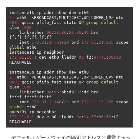
2
:
 eth0
:
<
BROADCAST
,
MULTICAST
,
UP
,
LOWER_UP
>
 mtu 
9001
 qdisc pfifo_fast state UP 
group
default
qlen 
1000
    link
/
ether 
06
:
58
:
86
:
91
:
36
:
49
 brd 
ff
:
ff
:
ff
:
ff
:
ff
:
ff

    inet 
172.31
.
24.51
/
20
 brd 
172.31
.
31.255
 scope 
global
 eth0

172.31
.
16.1
 dev eth0 lladdr 
06
:
f2
:
97
:
41
:
38
:
48
REACHABLE

2
:
 eth0
:
<
BROADCAST
,
MULTICAST
,
UP
,
LOWER_UP
>
 mtu 
9001
 qdisc pfifo_fast state UP 
group
default
qlen 
1000
    link
/
ether 
0a
:
96
:
bb
:
d9
:
32
:
dd brd 
ff
:
ff
:
ff
:
ff
:
ff
:
ff

    inet 
172.31
.
2.146
/
20
 brd 
172.31
.
15.255
 scope 
global
 eth0

172.31
.
0.1
 dev eth0 lladdr 
0a
:
14
:
57
:
86
:
19
:
f2 
REACHABLE
デフォルトゲートウェイのMACアドレスは通常キャッ