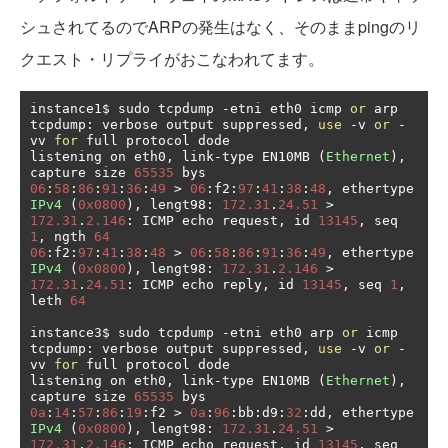
シュされてるのでARPの発生はなく、そのままpingのリ
クエスト・リプライがおこなわれてます。
instance1$ sudo tcpdump 
-
etni eth0 icmp 
or
 arp

tcpdump
:
 verbose output suppressed
,
use
-
v 
or
-
vv 
for
 full protocol dode

listening on eth0
,
 link
-
type EN10MB 
(
Ethernet
),
capture size 
65535
06
:
58
:
86
:
91
:
36
:
49
>
06
:
f2
:
97
:
41
:
38
:
48
,
 ethertype 
IPv4
(
0x0800
),
 lengt98
:
172.31
.
24.51
>
172.31
.
2.146
:
 ICMP echo request
,
 id 
13145
,
 seq 
1
,
 ngth 
64
06
:
f2
:
97
:
41
:
38
:
48
>
06
:
58
:
86
:
91
:
36
:
49
,
 ethertype 
IPv4
(
0x0800
),
 lengt98
:
172.31
.
2.146
>
172.31
.
24.51
:
 ICMP echo reply
,
 id 
13145
,
 seq 
1
,
leth 
64
instance3$ sudo tcpdump 
-
etni eth0 arp 
or
 icmp

tcpdump
:
 verbose output suppressed
,
use
-
v 
or
-
vv 
for
 full protocol dode

listening on eth0
,
 link
-
type EN10MB 
(
Ethernet
),
capture size 
65535
0a
:
14
:
57
:
86
:
19
:
f2 
>
0a
:
96
:
bb
:
d9
:
32
:
dd
,
 ethertype 
IPv4
(
0x0800
),
 lengt98
:
172.31
.
24.51
>
172.31
.
2.146
:
 ICMP echo request
,
 id 
13145
,
 seq 