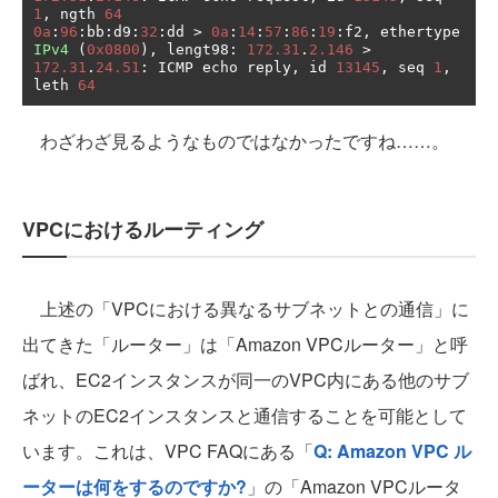
1
,
 ngth 
64
0a
:
96
:
bb
:
d9
:
32
:
dd 
>
0a
:
14
:
57
:
86
:
19
:
f2
,
 ethertype 
IPv4
(
0x0800
),
 lengt98
:
172.31
.
2.146
>
172.31
.
24.51
:
 ICMP echo reply
,
 id 
13145
,
 seq 
1
,
leth 
64
わざわざ見るようなものではなかったですね……。
VPCにおけるルーティング
上述の「VPCにおける異なるサブネットとの通信」に
出てきた「ルーター」は「Amazon VPCルーター」と呼
ばれ、EC2インスタンスが同一のVPC内にある他のサブ
ネットのEC2インスタンスと通信することを可能として
います。これは、VPC FAQにある「
Q: Amazon VPC ル
ーターは何をするのですか?
」の「Amazon VPCルータ