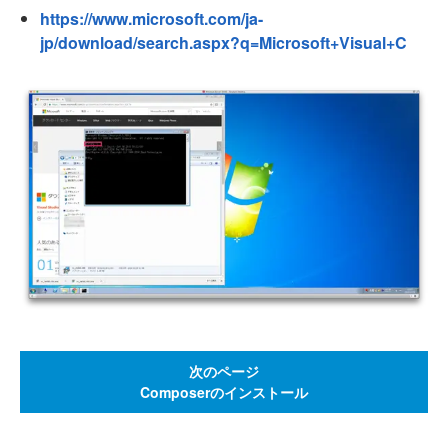
https://www.microsoft.com/ja-
jp/download/search.aspx?q=Microsoft+Visual+C
次のページ
Composerのインストール