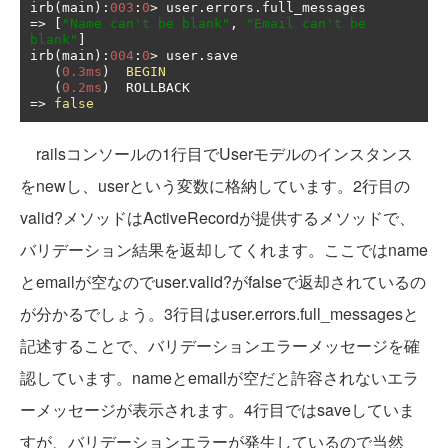
irb
(
main
):
003
:
0
>
 user
.
errors
.
=>
[
"Name can't be blank"
,
"Email can't be 
blank"
]
irb
(
main
):
004
:
0
>
 user
.
save

(
0.3ms
)
BEGIN
(
0.2ms
)
=>
false
railsコンソールの1行目でUserモデルのインスタンス
をnewし、userという変数に格納しています。2行目の
valid?メソッドはActiveRecordが提供するメソッドで、
バリデーション結果を返却してくれます。ここではname
とemailが空なのでuser.valid?がfalseで返却されているの
が分かるでしょう。3行目はuser.errors.full_messagesと
記述することで、バリデーションエラーメッセージを確
認しています。nameとemailが空だと許容されないエラ
ーメッセージが表示されます。4行目ではsaveしていま
すが、バリデーションエラーが発生しているので当然