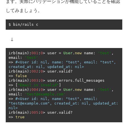
ます。実際にバリデーションが機能していることを確認
してみましょう。
$ bin
/
rails c
↓
irb
(
main
):
001
:
0
>
 user 
=
User
.
new
 name
:
'test'
,
email
:
'test'
=>
#<User id: nil, name: "test", email: "test", 
created_at: nil, updated_at: nil>
irb
(
main
):
002
:
0
>
 user
.
valid
?
=>
false
irb
(
main
):
003
:
0
>
 user
.
errors
.
=>
[
"Email is invalid"
]
irb
(
main
):
004
:
0
>
 user 
=
User
.
new
 name
:
'test'
,
email
:
'test@example.com'
=>
#<User id: nil, name: "test", email: 
"test@example.com", created_at: nil, updated_at: 
nil>
irb
(
main
):
005
:
0
>
 user
.
valid
?
=>
true