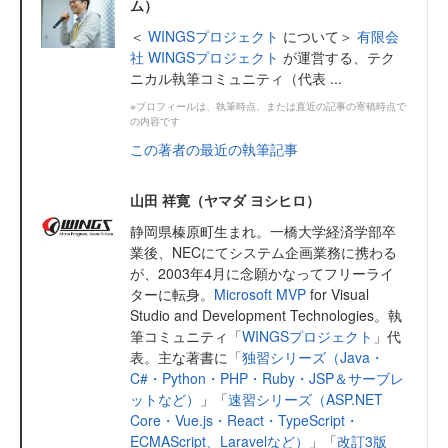
ム）
＜
WINGSプロジェクト
について＞
有限会
社 WINGSプロジェクト
が運営する、テク
ニカル執筆コミュニティ（代表 ...
※プロフィールは、執筆時点、または直近の記事の寄稿時点で
の内容です
この著者の最近の執筆記事
山田 祥寛（ヤマダ ヨシヒロ）
静岡県榛原町生まれ。一橋大学経済学部卒
業後、NECにてシステム企画業務に携わる
が、2003年4月に念願かなってフリーライ
ターに転身。
Microsoft MVP
for Visual
Studio and Development Technologies。執
筆コミュニティ「
WINGSプロジェクト
」代
表。主な著書に「
独習シリーズ（Java・
C#・Python・PHP・Ruby・JSP＆サーブレ
ットなど）
」「
速習シリーズ（ASP.NET
Core・Vue.js・React・TypeScript・
ECMAScript、Laravelなど）
」「
改訂3版