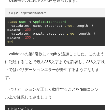
Userモデルに以下の記述を追加します。
リスト2 app/models/user.rb
class
User
<
ApplicationRecord
  validates 
:
name
,
 presence
:
true
,
 length
:
{
maximum
:
255
}
  validates 
:
email
,
 presence
:
true
,
 length
:
{
maximum
:
255
}
end
validatesの第3引数にlengthを追加しました。このよう
に記述することで最大255文字までを許容し、256文字以
上ではバリデーションエラーが発生するようになりま
す。
バリデーションが正しく動作することをrailsコンソー
ル上で確認してみましょう
$ bin
/
rails c