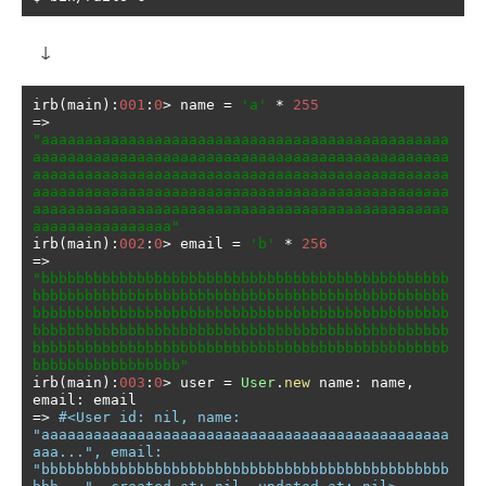
↓
irb
(
main
):
001
:
0
>
 name 
=
'a'
*
255
=>
"aaaaaaaaaaaaaaaaaaaaaaaaaaaaaaaaaaaaaaaaaaaaaaa
aaaaaaaaaaaaaaaaaaaaaaaaaaaaaaaaaaaaaaaaaaaaaaaa
aaaaaaaaaaaaaaaaaaaaaaaaaaaaaaaaaaaaaaaaaaaaaaaa
aaaaaaaaaaaaaaaaaaaaaaaaaaaaaaaaaaaaaaaaaaaaaaaa
aaaaaaaaaaaaaaaaaaaaaaaaaaaaaaaaaaaaaaaaaaaaaaaa
aaaaaaaaaaaaaaaa"
irb
(
main
):
002
:
0
>
 email 
=
'b'
*
256
=>
"bbbbbbbbbbbbbbbbbbbbbbbbbbbbbbbbbbbbbbbbbbbbbbb
bbbbbbbbbbbbbbbbbbbbbbbbbbbbbbbbbbbbbbbbbbbbbbbb
bbbbbbbbbbbbbbbbbbbbbbbbbbbbbbbbbbbbbbbbbbbbbbbb
bbbbbbbbbbbbbbbbbbbbbbbbbbbbbbbbbbbbbbbbbbbbbbbb
bbbbbbbbbbbbbbbbbbbbbbbbbbbbbbbbbbbbbbbbbbbbbbbb
bbbbbbbbbbbbbbbbb"
irb
(
main
):
003
:
0
>
 user 
=
User
.
new
 name
:
 name
,
email
:
=>
#<User id: nil, name: 
"aaaaaaaaaaaaaaaaaaaaaaaaaaaaaaaaaaaaaaaaaaaaaaa
aaa...", email: 
"bbbbbbbbbbbbbbbbbbbbbbbbbbbbbbbbbbbbbbbbbbbbbbb