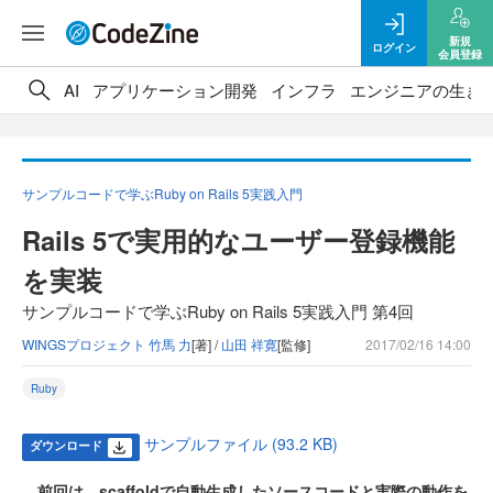
新規
ログイン
会員登録
AI
アプリケーション開発
インフラ
エンジニアの生き
サンプルコードで学ぶRuby on Rails 5実践入門
Rails 5で実用的なユーザー登録機能
を実装
サンプルコードで学ぶRuby on Rails 5実践入門 第4回
WINGSプロジェクト 竹馬 力
[著] /
山田 祥寛
[監修]
2017/02/16 14:00
Ruby
サンプルファイル (93.2 KB)
ダウンロード
前回は、scaffoldで自動生成したソースコードと実際の動作を