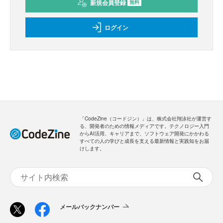
新規会員登録
無料
ログイン
「CodeZine（コードジン）」は、株式会社翔泳社が運営す
る、開発者のための情報メディアです。テクノロジー入門
からAI活用、キャリアまで、ソフトウェア開発にかかわる
すべての人の学びと成長を支える最新情報と実践知をお届
けします。
メールバックナンバー