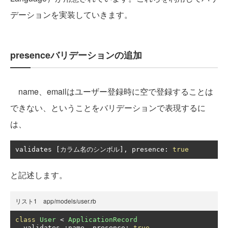
デーションを実装していきます。
presenceバリデーションの追加
name、emailはユーザー登録時に空で登録することは
できない、ということをバリデーションで表現するに
は、
validates 
[カラム名のシンボル],
 presence
:
true
と記述します。
リスト1 app/models/user.rb
class
User
<
ApplicationRecord
  validates 
:
name
,
 presence
:
true