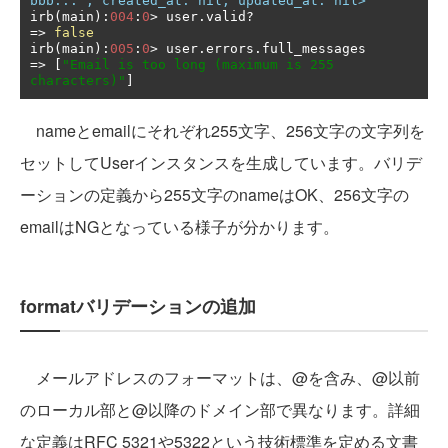
bbb...", created_at: nil, updated_at: nil>
irb
(
main
):
004
:
0
>
 user
.
valid
?
=>
false
irb
(
main
):
005
:
0
>
 user
.
errors
.
=>
[
"Email is too long (maximum is 255 
characters)"
]
nameとemailにそれぞれ255文字、256文字の文字列を
セットしてUserインスタンスを生成しています。バリデ
ーションの定義から255文字のnameはOK、256文字の
emailはNGとなっている様子が分かります。
formatバリデーションの追加
メールアドレスのフォーマットは、@を含み、@以前
のローカル部と@以降のドメイン部で異なります。詳細
な定義はRFC 5321や5322という技術標準を定める文書