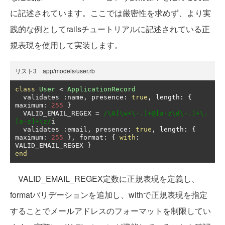
に記述されています。ここでは厳密性を求めず、より実
践的な例としてrailsチュートリアルに記述されている正
規表現を使用して実装します。
リスト3 app/models/user.rb
class
User
<
ApplicationRecord
  validates 
:
name
,
 presence
:
true
,
 length
:
{
maximum
:
255
}
  VALID_EMAIL_REGEX 
=
/\A[\w+\-.]+@[a-z\d\-.]+\.
[a-z]+\z/
i

  validates 
:
email
,
 presence
:
true
,
 length
:
{
maximum
:
255
},
 format
:
{
with
:
VALID_EMAIL_REGEX 
}
end
VALID_EMAIL_REGEX定数に正規表現を定義し、
formatバリデーションを追加し、withで正規表現を指定
することでメールアドレスのフォーマットを制限してい