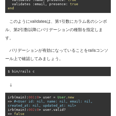
  validates 
:
email
,
 presence
:
true
end
このようにvalidatesは、第1引数にカラム名のシンボ
ル、第2引数以降にバリデーションの種類を指定しま
す。
バリデーションが有効になっていることをrailsコンソ
ール上で確認してみましょう。
$ bin
/
rails c
↓
irb
(
main
):
001
:
0
>
 user 
=
User
.
new
=>
#<User id: nil, name: nil, email: nil, 
created_at: nil, updated_at: nil>
irb
(
main
):
002
:
0
>
 user
.
valid
?
=>
false