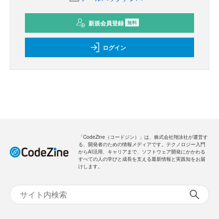
新規会員登録
無料
ログイン
「CodeZine（コードジン）」は、株式会社翔泳社が運営す
る、開発者のための情報メディアです。テクノロジー入門
からAI活用、キャリアまで、ソフトウェア開発にかかわる
すべての人の学びと成長を支える最新情報と実践知をお届
けします。