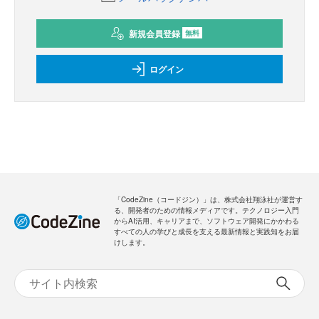
新規会員登録
無料
ログイン
「CodeZine（コードジン）」は、株式会社翔泳社が運営す
る、開発者のための情報メディアです。テクノロジー入門
からAI活用、キャリアまで、ソフトウェア開発にかかわる
すべての人の学びと成長を支える最新情報と実践知をお届
けします。