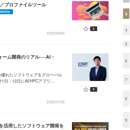
グ／プロファイルツール
odeZine
3
0
4
2025/09/03
5
ォーム開発のリアル──AI・
6
優れたソフトウェアをグローバル
7
・12日にAI/HPCアプリ...
0
8
2025/07/03
9
を活用したソフトウェア開発を