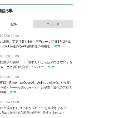
着記事
記事
ニュース
/08/06 09:00
数1.6倍、変更行数1.8倍、平均マージ時間37%削減
ABEMAが進めるAI駆動開発の現在地
NEW
/08/06 08:00
的負債の誤解 〜「測れないから説明できない」を
ることと認知的負債について〜
NEW
/08/05 09:00
議事録「Rimo」はOpenAI、Anthropic時代にどう勝
を描くか──元Google・相川氏が説く現代のプロダ
戦略
NEW
/08/04 11:00
に生成されたコードがレビューを崩壊させる？
deRabbitが語るAI時代の開発生産性向上のコツ