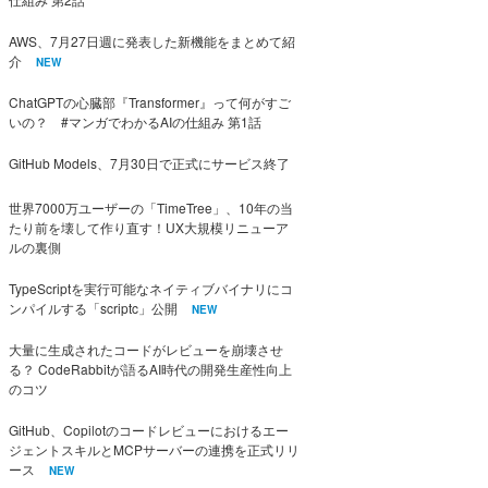
AWS、7月27日週に発表した新機能をまとめて紹
介
NEW
ChatGPTの心臓部『Transformer』って何がすご
いの？ #マンガでわかるAIの仕組み 第1話
GitHub Models、7月30日で正式にサービス終了
世界7000万ユーザーの「TimeTree」、10年の当
たり前を壊して作り直す！UX大規模リニューア
ルの裏側
TypeScriptを実行可能なネイティブバイナリにコ
ンパイルする「scriptc」公開
NEW
大量に生成されたコードがレビューを崩壊させ
る？ CodeRabbitが語るAI時代の開発生産性向上
のコツ
GitHub、Copilotのコードレビューにおけるエー
ジェントスキルとMCPサーバーの連携を正式リリ
ース
NEW