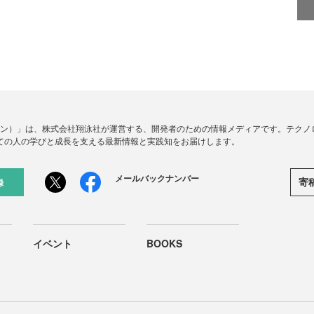
ードジン）」は、株式会社翔泳社が運営する、開発者のための情報メディアです。テク
ての人の学びと成長を支える最新情報と実践知をお届けします。
メールバックナンバー
寄
録
イベント
BOOKS