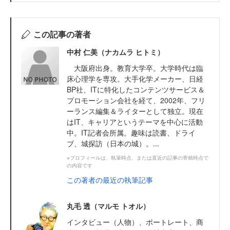
この記事の著者
中村 仁美（ナカムラ ヒトミ）
大阪府出身。教育大学卒。大学時代は臨
床心理学を専攻。大手化学メーカー、日経
BP社、ITに特化したコンテンツサービス＆
プロモーション会社を経て、2002年、フリ
ーランス編集＆ライターとして独立。現在
はIT、キャリアというテーマを中心に活動
中。IT記者会所属。趣味は読書、ドライ
ブ、城探訪（日本の城）。...
※プロフィールは、執筆時点、または直近の記事の寄稿時点で
の内容です
この著者の最近の執筆記事
丸毛 透（マルモ トオル）
インタビュー（人物）、ポートレート、商