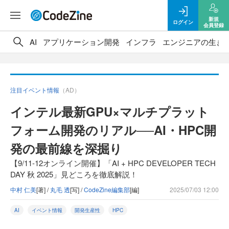
新規
ログイン
会員登録
AI
アプリケーション開発
インフラ
エンジニアの生き
注目イベント情報
（AD）
インテル最新GPU×マルチプラット
フォーム開発のリアル──AI・HPC開
発の最前線を深掘り
【9/11-12オンライン開催】「AI + HPC DEVELOPER TECH
DAY 秋 2025」見どころを徹底解説！
中村 仁美
[著] /
丸毛 透
[写] /
CodeZine編集部
[編]
2025/07/03 12:00
AI
イベント情報
開発生産性
HPC