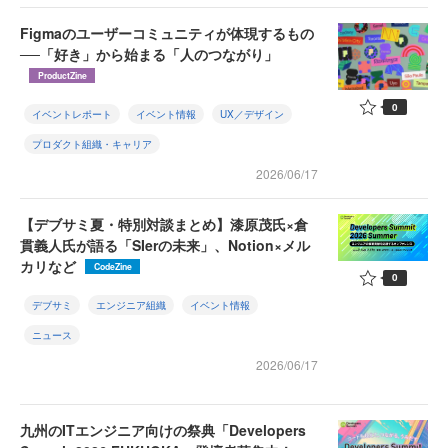
Figmaのユーザーコミュニティが体現するもの
──「好き」から始まる「人のつながり」
ProductZine
0
イベントレポート
イベント情報
UX／デザイン
プロダクト組織・キャリア
2026/06/17
【デブサミ夏・特別対談まとめ】漆原茂氏×倉
貫義人氏が語る「SIerの未来」、Notion×メル
カリなど
CodeZine
0
デブサミ
エンジニア組織
イベント情報
ニュース
2026/06/17
九州のITエンジニア向けの祭典「Developers