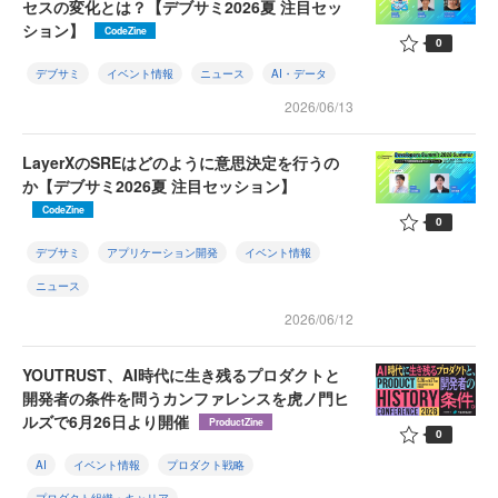
セスの変化とは？【デブサミ2026夏 注目セッ
ション】
CodeZine
0
デブサミ
イベント情報
ニュース
AI・データ
2026/06/13
LayerXのSREはどのように意思決定を行うの
か【デブサミ2026夏 注目セッション】
CodeZine
0
デブサミ
アプリケーション開発
イベント情報
ニュース
2026/06/12
YOUTRUST、AI時代に生き残るプロダクトと
開発者の条件を問うカンファレンスを虎ノ門ヒ
ルズで6月26日より開催
ProductZine
0
AI
イベント情報
プロダクト戦略
プロダクト組織・キャリア