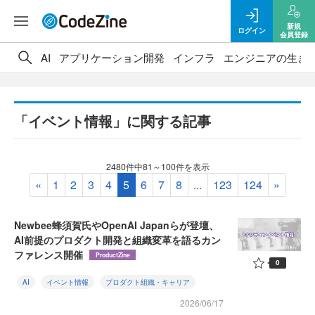
新規
ログイン
会員登録
AI
アプリケーション開発
インフラ
エンジニアの生き
「イベント情報」に関する記事
2480件中81～100件を表示
«
1
2
3
4
5
6
7
8
...
123
124
»
Newbee蜂須賀氏やOpenAI Japanらが登壇、
AI前提のプロダクト開発と組織変革を語るカン
ファレンス開催
ProductZine
0
AI
イベント情報
プロダクト組織・キャリア
2026/06/17