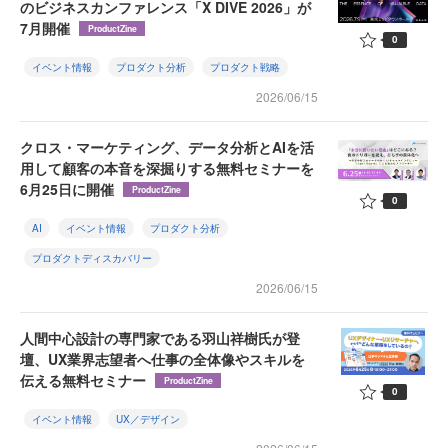
のビジネスカンファレンス「X DIVE 2026」が
7月開催
ProductZine
0
イベント情報
プロダクト分析
プロダクト戦略
2026/06/15
クロス・マーケティング、データ分析とAIを活
用して顧客の本音を深掘りする無料セミナーを
6月25日に開催
ProductZine
0
AI
イベント情報
プロダクト分析
プロダクトディスカバリー
2026/06/15
人間中心設計の専門家である羽山祥樹氏が登
壇、UX業界志望者へ仕事の全体像やスキルを
伝える無料セミナー
ProductZine
0
イベント情報
UX／デザイン