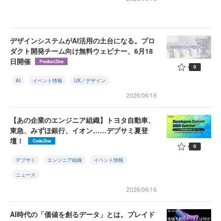
デザインシステムがAI活用の土台になる。プロ
ダクト開発チーム向け無料ウェビナー、6月18
日開催
ProductZine
0
AI
イベント情報
UX／デザイン
2026/06/16
【あの企業のエンジニア組織】トヨタ自動車、
東急、みずほ銀行、イオン……デブサミ夏登
壇！
CodeZine
0
デブサミ
エンジニア組織
イベント情報
ニュース
2026/06/16
AI時代の「価値を創るデータ」とは。プレイド