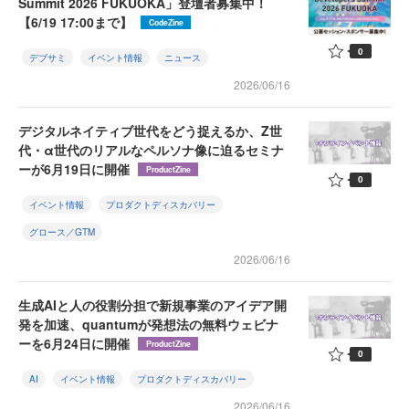
Summit 2026 FUKUOKA」登壇者募集中！
【6/19 17:00まで】
CodeZine
0
デブサミ
イベント情報
ニュース
2026/06/16
デジタルネイティブ世代をどう捉えるか、Z世
代・α世代のリアルなペルソナ像に迫るセミナ
ーが6月19日に開催
ProductZine
0
イベント情報
プロダクトディスカバリー
グロース／GTM
2026/06/16
生成AIと人の役割分担で新規事業のアイデア開
発を加速、quantumが発想法の無料ウェビナ
ーを6月24日に開催
ProductZine
0
AI
イベント情報
プロダクトディスカバリー
2026/06/16