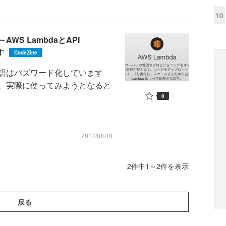
10
S LambdaとAPI
す
CodeZine
語はバズワード化しています
、実際に使ってみようとなると
0
2017/08/10
2件中1～2件を表示
戻る