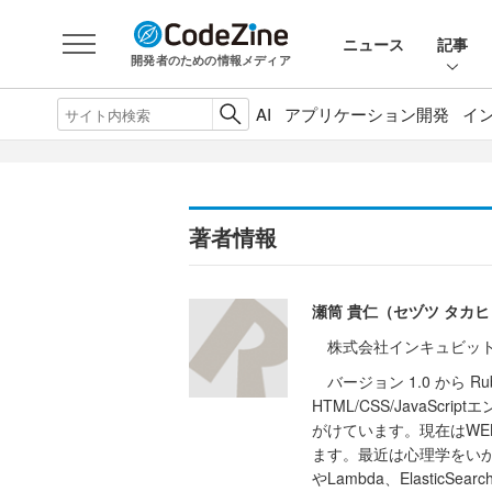
ニュース
記事
開発者のための情報メディア
AI
アプリケーション開発
イ
著者情報
瀬筒 貴仁（セヅツ タカ
株式会社インキュビット R
バージョン 1.0 から Ru
HTML/CSS/JavaSc
がけています。現在はWE
ます。最近は心理学をいか
やLambda、Elasti