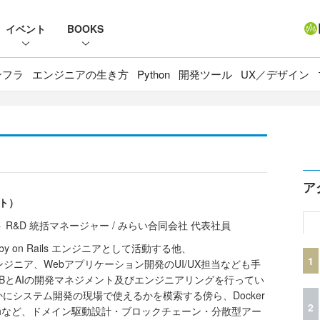
イベント
BOOKS
ンフラ
エンジニアの生き方
Python
開発ツール
UX／デザイン
ア
ヒト）
&D 統括マネージャー / みらい合同会社 代表社員
by on Rails エンジニアとして活動する他、
1
riptエンジニア、Webアプリケーション開発のUI/UX担当なども手
BとAIの開発マネジメント及びエンジニアリングを行ってい
にシステム開発の現場で使えるかを模索する傍ら、Docker
2
cSearchなど、ドメイン駆動設計・ブロックチェーン・分散型アー