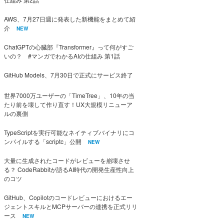
AWS、7月27日週に発表した新機能をまとめて紹
介
NEW
ChatGPTの心臓部『Transformer』って何がすご
いの？ #マンガでわかるAIの仕組み 第1話
GitHub Models、7月30日で正式にサービス終了
世界7000万ユーザーの「TimeTree」、10年の当
たり前を壊して作り直す！UX大規模リニューア
ルの裏側
TypeScriptを実行可能なネイティブバイナリにコ
ンパイルする「scriptc」公開
NEW
大量に生成されたコードがレビューを崩壊させ
る？ CodeRabbitが語るAI時代の開発生産性向上
のコツ
GitHub、Copilotのコードレビューにおけるエー
ジェントスキルとMCPサーバーの連携を正式リリ
ース
NEW