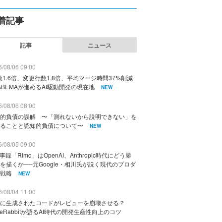
着記事
記事
ニュース
/08/06 09:00
数1.6倍、変更行数1.8倍、平均マージ時間37%削減
ABEMAが進めるAI駆動開発の現在地
NEW
/08/06 08:00
的負債の誤解 〜「測れないから説明できない」を
ることと認知的負債について〜
NEW
/08/05 09:00
議事録「Rimo」はOpenAI、Anthropic時代にどう勝
を描くか──元Google・相川氏が説く現代のプロダ
戦略
NEW
/08/04 11:00
に生成されたコードがレビューを崩壊させる？
deRabbitが語るAI時代の開発生産性向上のコツ