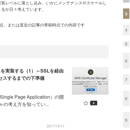
実装レベルに落とし込み、いかにメンテナンスやスケールし
きるか日々考えています。
3
時点、または直近の記事の寄稿時点での内容です
4
5
6
Aを実装する（1）～SSLを経由
アクセスするまでの下準備
7
 Page Application）の開
8
の考え方を知ってい...
0
9
2017/10/11