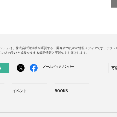
ードジン）」は、株式会社翔泳社が運営する、開発者のための情報メディアです。テク
ての人の学びと成長を支える最新情報と実践知をお届けします。
メールバックナンバー
寄
録
イベント
BOOKS