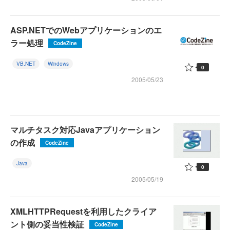
ASP.NETでのWebアプリケーションのエ
ラー処理
CodeZine
VB.NET
Windows
0
2005/05/23
マルチタスク対応Javaアプリケーション
の作成
CodeZine
Java
0
2005/05/19
XMLHTTPRequestを利用したクライア
ント側の妥当性検証
CodeZine