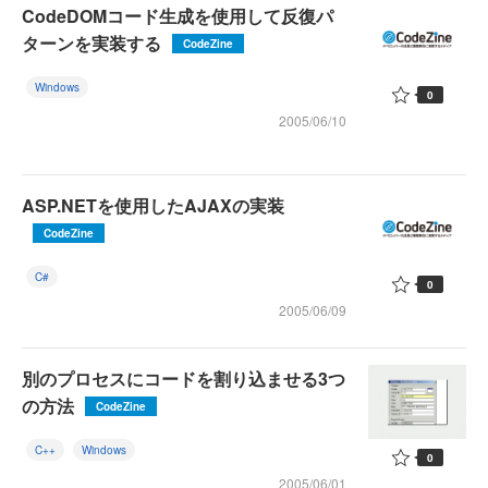
CodeDOMコード生成を使用して反復パ
ターンを実装する
CodeZine
Windows
0
2005/06/10
ASP.NETを使用したAJAXの実装
CodeZine
C#
0
2005/06/09
別のプロセスにコードを割り込ませる3つ
の方法
CodeZine
C++
Windows
0
2005/06/01