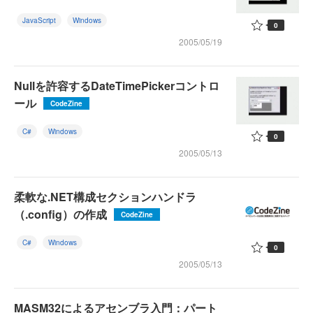
JavaScript
Windows
0
2005/05/19
Nullを許容するDateTimePickerコントロ
ール
CodeZine
C#
Windows
0
2005/05/13
柔軟な.NET構成セクションハンドラ
（.config）の作成
CodeZine
C#
Windows
0
2005/05/13
MASM32によるアセンブラ入門：パート