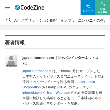
新規
ログイン
会員登録
AI
アプリケーション開発
インフラ
エンジニアの生き
著者情報
japan.internet.com（ジャパンインターネットコ
ム）
japan.internet.com
は、1999年9月にオープンした、
日本初のネットビジネス専門ニュースサイト。月間2
億以上のページビューを誇る米国
Jupitermedia
Corporation
(Nasdaq: JUPM) のニュースサイト
internet.com
や
EarthWeb.com
からの最新記事を日
本語に翻訳して掲載するとともに、日本独自のネット
ビジネス関連記事やレポートを配信。